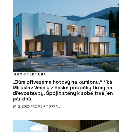
ARCHITEKTURA
„Dům přivezeme hotový na kamionu,“ říká
Miroslav Veselý z české pobočky firmy na
dřevostavby. Spojit stěny k sobě trvá jen
pár dnů
24. 2. 2026 /
ADVERTORIAL