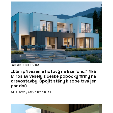
ARCHITEKTURA
„Dům přivezeme hotový na kamionu,“ říká
Miroslav Veselý z české pobočky firmy na
dřevostavby. Spojit stěny k sobě trvá jen
pár dnů
24. 2. 2026 /
ADVERTORIAL