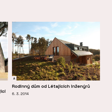
A
Rodinný dům od Létajících inženýrů
ící
6. 3. 2014