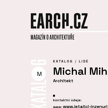
KATALOG
LIDÉ
Michal Mih
M
Architekt
kontaktní údaje:
www.letajici-inzenyri
www: