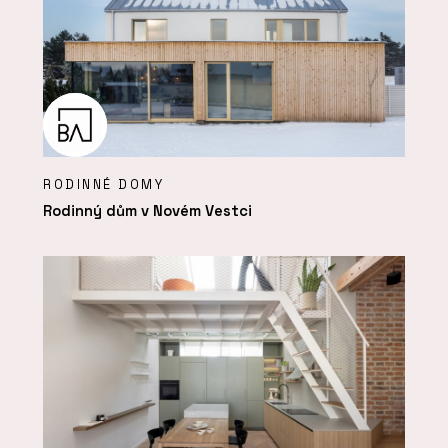
RODINNÉ DOMY
Rodinný dům v Novém Vestci