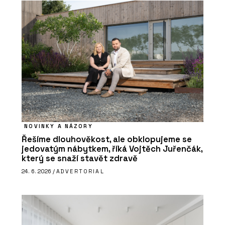
NOVINKY A NÁZORY
Řešíme dlouhověkost, ale obklopujeme se
jedovatým nábytkem, říká Vojtěch Juřenčák,
který se snaží stavět zdravě
24. 6. 2026 /
ADVERTORIAL