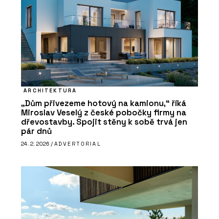
ARCHITEKTURA
„Dům přivezeme hotový na kamionu,“ říká
Miroslav Veselý z české pobočky firmy na
dřevostavby. Spojit stěny k sobě trvá jen
pár dnů
24. 2. 2026 /
ADVERTORIAL