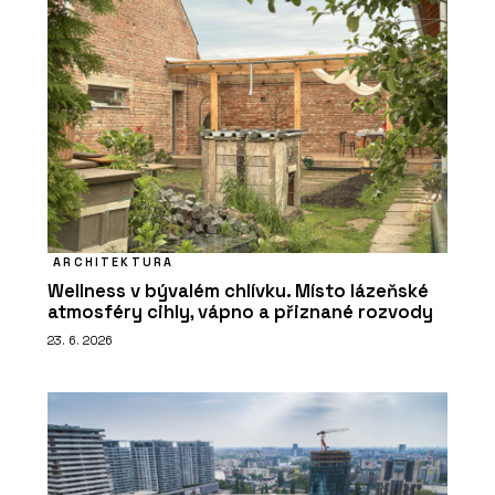
ARCHITEKTURA
Wellness v bývalém chlívku. Místo lázeňské
atmosféry cihly, vápno a přiznané rozvody
23. 6. 2026