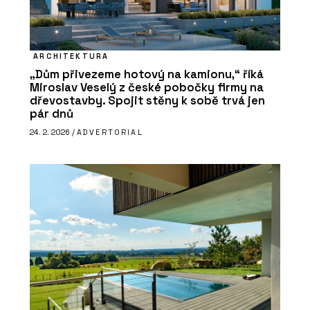
ARCHITEKTURA
„Dům přivezeme hotový na kamionu,“ říká
Miroslav Veselý z české pobočky firmy na
dřevostavby. Spojit stěny k sobě trvá jen
pár dnů
24. 2. 2026 /
ADVERTORIAL