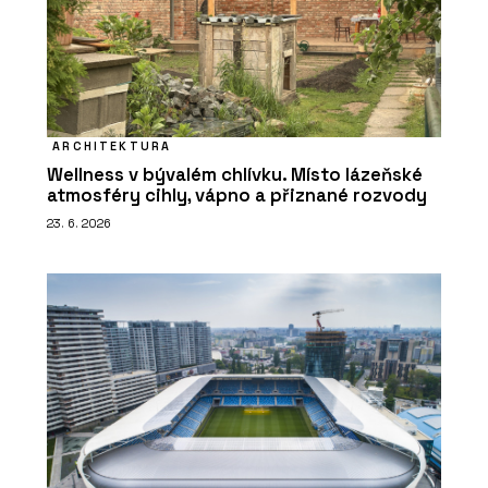
ARCHITEKTURA
Wellness v bývalém chlívku. Místo lázeňské
atmosféry cihly, vápno a přiznané rozvody
23. 6. 2026