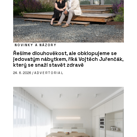
NOVINKY A NÁZORY
Řešíme dlouhověkost, ale obklopujeme se
jedovatým nábytkem, říká Vojtěch Juřenčák,
který se snaží stavět zdravě
24. 6. 2026 /
ADVERTORIAL