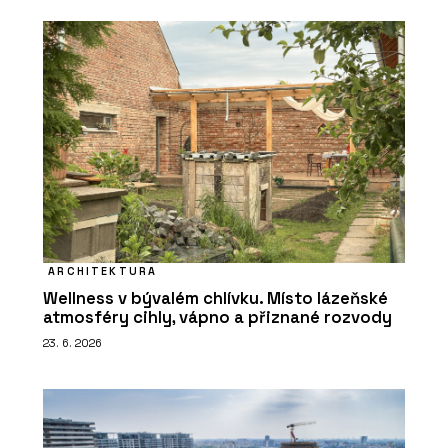
ARCHITEKTURA
Wellness v bývalém chlívku. Místo lázeňské
atmosféry cihly, vápno a přiznané rozvody
23. 6. 2026