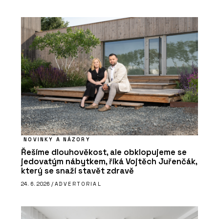
NOVINKY A NÁZORY
Řešíme dlouhověkost, ale obklopujeme se
jedovatým nábytkem, říká Vojtěch Juřenčák,
který se snaží stavět zdravě
24. 6. 2026 /
ADVERTORIAL