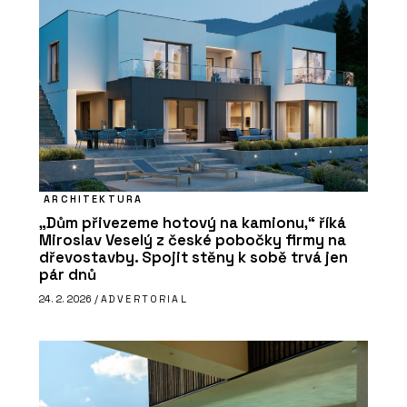
ARCHITEKTURA
„Dům přivezeme hotový na kamionu,“ říká
Miroslav Veselý z české pobočky firmy na
dřevostavby. Spojit stěny k sobě trvá jen
pár dnů
24. 2. 2026 /
ADVERTORIAL