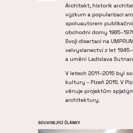
Architekt, historik archi
výzkum a popularizaci arch
spoluautorem publikačníc
obchodní domy 1965–1975 
Svoji disertaci na UMPRU
velvyslanectví z let 194
a umění Ladislava Sutnar
V letech 2011–2015 byl 
kultury – Plzeň 2015. V Pl
věnuje projektům spjatým
architektury.
SOUVISEJÍCÍ ČLÁNKY