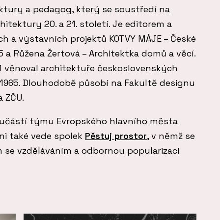
tektury a pedagog, který se soustředí na
itektury 20. a 21. století. Je editorem a
h a výstavních projektů KOTVY MÁJE – České
a Růžena Žertová – Architektka domů a věcí.
M věnoval architektuře československých
5–1965. Dlouhodobě působí na Fakultě designu
a ZČU.
součástí týmu Evropského hlavního města
zni také vede spolek
Pěstuj prostor
, v němž se
 se vzděláváním a odbornou popularizací