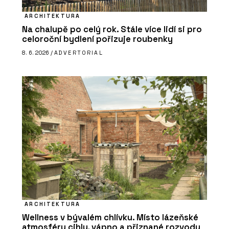
ARCHITEKTURA
Na chalupě po celý rok. Stále více lidí si pro
celoroční bydlení pořizuje roubenky
8. 6. 2026 /
ADVERTORIAL
ARCHITEKTURA
Wellness v bývalém chlívku. Místo lázeňské
atmosféry cihly, vápno a přiznané rozvody