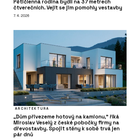
Pětičlenná rodina bydlí na 37 metrech
čtverečních. Vejít se jim pomohly vestavby
7. 4. 2026
ARCHITEKTURA
„Dům přivezeme hotový na kamionu,“ říká
Miroslav Veselý z české pobočky firmy na
dřevostavby. Spojit stěny k sobě trvá jen
pár dnů