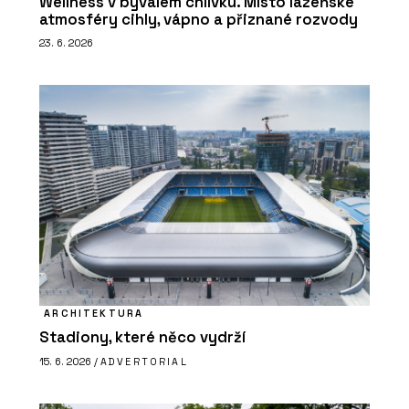
Wellness v bývalém chlívku. Místo lázeňské
atmosféry cihly, vápno a přiznané rozvody
23. 6. 2026
ARCHITEKTURA
Stadiony, které něco vydrží
15. 6. 2026 /
ADVERTORIAL