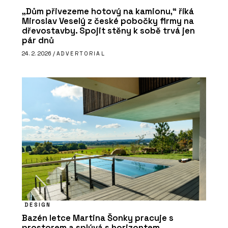
„Dům přivezeme hotový na kamionu,“ říká
Miroslav Veselý z české pobočky firmy na
dřevostavby. Spojit stěny k sobě trvá jen
pár dnů
24. 2. 2026 /
ADVERTORIAL
DESIGN
Bazén letce Martina Šonky pracuje s
prostorem a splývá s horizontem