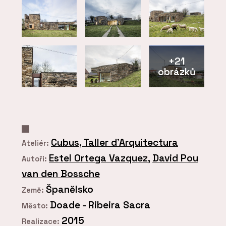
+21
obrázků
Cubus, Taller d’Arquitectura
Ateliér:
Estel Ortega Vazquez
,
David Pou
Autoři:
van den Bossche
Španělsko
Země:
Doade - Ribeira Sacra
Město:
2015
Realizace: