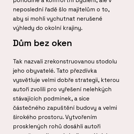
pohodlné a komfortní bydlení, ale v
neposlední řadě šlo majitelům o to,
aby si mohli vychutnat nerušené
výhledy do okolní krajiny.
Dům bez oken
Tak nazvali zrekonstruovanou stodolu
jeho obyvatelé. Tato přezdívka
vysvětluje velmi dobře strategii, kterou
autoři zvolili pro vyřešení nelehkých
stávajících podmínek, a sice
částečného zapuštění budovy a velmi
širokého prostoru. Vytvořením
prosklených rohů dosáhli autoři