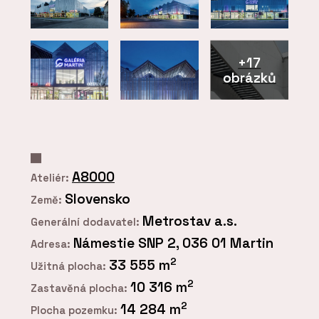
+17
obrázků
A8000
Ateliér:
Slovensko
Země:
Metrostav a.s.
Generální dodavatel:
Námestie SNP 2, 036 01 Martin
Adresa:
2
33 555 m
Užitná plocha:
2
10 316 m
Zastavěná plocha:
2
14 284 m
Plocha pozemku: