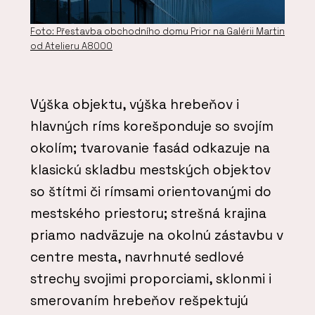
Foto: Přestavba obchodního domu Prior na Galérii Martin
od Atelieru A8000
Výška objektu, výška hrebeňov i
hlavných ríms korešponduje so svojím
okolím; tvarovanie fasád odkazuje na
klasickú skladbu mestských objektov
so štítmi či rímsami orientovanými do
mestského priestoru; strešná krajina
priamo nadväzuje na okolnú zástavbu v
centre mesta, navrhnuté sedlové
strechy svojimi proporciami, sklonmi i
smerovaním hrebeňov rešpektujú