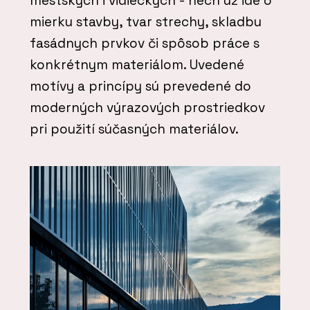
mestských i vidieckych - nech už ide o
mierku stavby, tvar strechy, skladbu
fasádnych prvkov či spôsob práce s
konkrétnym materiálom. Uvedené
motívy a princípy sú prevedené do
moderných výrazových prostriedkov
pri použití súčasných materiálov.