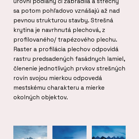
úrovni podlahy či zábradlia a strechy
sa potom pohľadovo vznášajú až nad
pevnou strukturou stavby. Strešná
krytina je navrhnutá plechová, z
profilovaného/ trapézového plechu.
Raster a profilácia plechov odpovidá
rastru predsadených fasádnych lamiel,
členenie jednotlivých prvkov strešných
rovín svojou mierkou odpovedá
mestskému charakteru a mierke
okolných objektov.