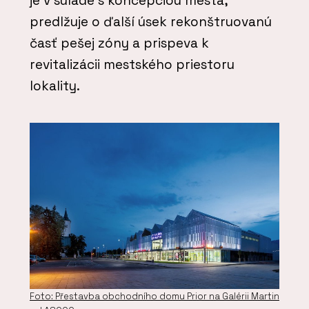
je v súlade s koncepciou mesta,
predlžuje o ďalší úsek rekonštruovanú
časť pešej zóny a prispeva k
revitalizácii mestského priestoru
lokality.
Foto: Přestavba obchodního domu Prior na Galérii Martin