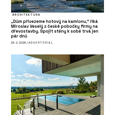
ARCHITEKTURA
„Dům přivezeme hotový na kamionu,“ říká
Miroslav Veselý z české pobočky firmy na
dřevostavby. Spojit stěny k sobě trvá jen
pár dnů
24. 2. 2026 /
ADVERTORIAL