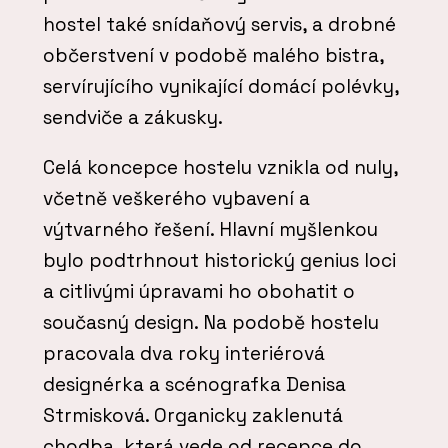
hostel také snídaňový servis, a drobné
občerstvení v podobě malého bistra,
servírujícího vynikající domácí polévky,
sendviče a zákusky.
Celá koncepce hostelu vznikla od nuly,
včetně veškerého vybavení a
výtvarného řešení. Hlavní myšlenkou
bylo podtrhnout historický genius loci
a citlivými úpravami ho obohatit o
současný design. Na podobě hostelu
pracovala dva roky interiérová
designérka a scénografka Denisa
Strmisková. Organicky zaklenutá
chodba, která vede od recepce do