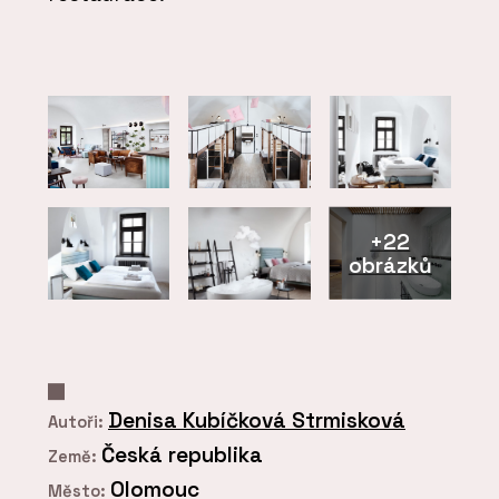
+22
obrázků
Denisa Kubíčková Strmisková
Autoři:
Česká republika
Země:
Olomouc
Město: