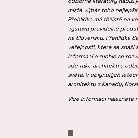
odborné literatury nabízí 
místě výběr toho nejlepšíh
Přehlídka má těžiště na v
výstava pravidelně předst
na Slovensku. Přehlídka S
veřejnosti, které se snaží
informací o rychle se rozv
zde také architekti a odbo
světa. V uplynulých letec
architekty z Kanady, Norsk
Více informací naleznete 