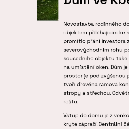
Novostavba rodinného dom
objektem přiléhajícím ke 
promítlo přání investora 
severovýchodním rohu p
sousedního objektu také z
na umístění oken. Dům je
prostor je pod zvýšenou
tvoří dřevěná rámová ko
stropy a střechou. Odvět
roštu.
Vstup do domu je z venkov
kryté zápraží. Centrální č