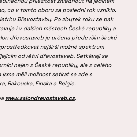
jedinečnou příležitost zhlédnout na jediném
o, co v tomto oboru za poslední rok vzniklo.
eletrhu Dřevostavby. Po zbytek roku se pak
avuje i v dalších městech České republiky a
alon dřevostaveb je určena především široké
 zprostředkovat nejširší možné spektrum
íjejícím odvětví dřevostaveb. Setkávají se
rníci nejen z České republiky, ale z celého
h jsme měli možnost setkat se zde s
a, Rakouska, Finska a Belgie.
na
www.salondrevostaveb.cz
.