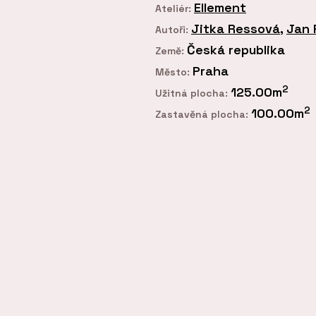
Ellement
Ateliér:
Jitka Ressová
,
Jan 
Autoři:
Česká republika
Země:
Praha
Město:
2
125.00m
Užitná plocha:
2
100.00m
Zastavěná plocha: