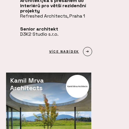
Architekt/ka s přesahem do
interiérů pro větší rezidenční
projekty
Refreshed Architects, Praha 1
Senior architekt
D3K2 Studio s.r.o.
VÍCE NABÍDEK
Kamil Mrva
Architects