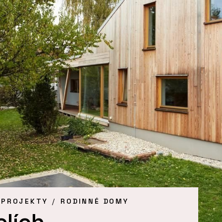
 PROJEKTY
RODINNÉ DOMY
lích