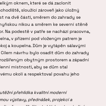
lkým oknem, které se dá zaclonit
chodiště, sloužící zároveň jako úložný
ost na dvě části, směrem do zahrady se
uchyňskou nikou a směrem ke severní stěně
r. Na podestě v patře se nachází pracovna,
elna, v přízemí pod vloženým patrem je
okoj a koupelna. Dům je vytápěn sálavými
 Cílem návrhu bylo osadit dům do zahrady
a rozšířeným obytným prostorem a západní
denní místnosti, aby se dům stal
vému okolí a respektoval povahu jeho
utěžní přehlídka kvalitní moderní
rmou výstavy, přednášek, projekcí a