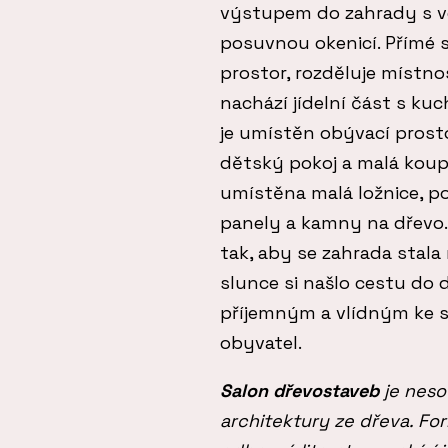
výstupem do zahrady s ve
posuvnou okenicí. Přímé s
prostor, rozděluje místn
nachází jídelní část s k
je umístěn obývací prosto
dětský pokoj a malá koup
umístěna malá ložnice, p
panely a kamny na dřevo.
tak, aby se zahrada stal
slunce si našlo cestu do 
příjemným a vlídným ke s
obyvatel.
Salon dřevostaveb
je neso
architektury ze dřeva. Fo