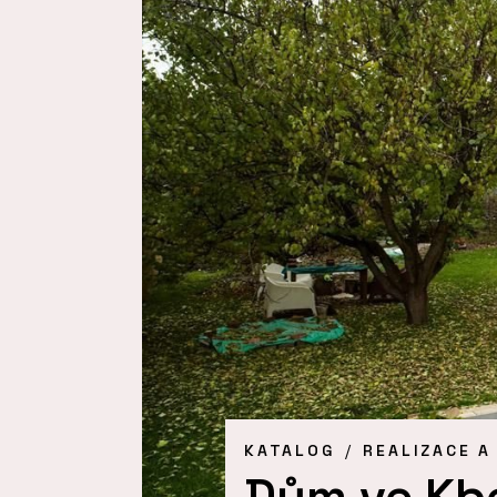
KATALOG
REALIZACE A
Dům ve Kbe