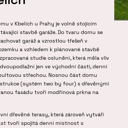
u v Kbelích u Prahy je volně stojícím
stávající stavbě garáže. Do tvaru domu se
zachovat garáž a vzrostlou třešeň v
ozemku a vzhledem k plánované stavbě
pracovaná studie oslunění, která měla vliv
 dvoupodlažní jen ve východní části, denní
 pultovou střechou. Nosnou část domu
nstrukce (systém two by four) s dřevěnými
ranou fasádu tvoří modřínová prkna na
ní dřevěné terasy, která zároveň vytváří
ást tvoří spojitá denní místnost s