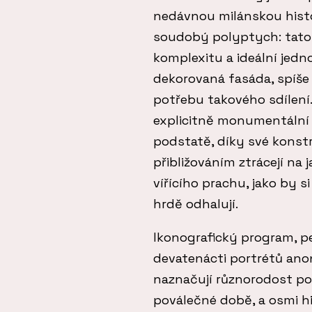
nedávnou milánskou histo
soudobý polyptych: tato 
komplexitu a ideální jedn
dekorovaná fasáda, spíše 
potřebu takového sdílení
explicitně monumentální 
podstatě, díky své konstr
přibližováním ztrácejí na 
vířícího prachu, jako by 
hrdě odhalují.
Ikonografický program, pe
devatenácti portrétů an
naznačují různorodost po
poválečné době, a osmi h