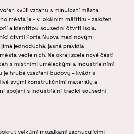
ořen kvůli vztahu s minulostí města.
ého města je – v lokálním měřítku – založen
ií a identitou sousední čtvrti Isola.
nici čtvrti Porta Nuova mezi novými
jímá jednoduchá, jasná pravidla
sta vedle nich. Na okraji zcela nové části
ah s místními uměleckými a industriálními
u je hrubé vzezření budovy – kvádr s
zlivé svými konstrukčními materiály a
í spojení s industriální tradicí sousední
pokryt velkými mozaikami zachycujícími