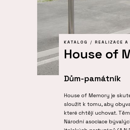
KATALOG
REALIZACE A
House of 
Dům-památník
House of Memory je skut
sloužit k tomu, aby obyv
které chtějí uchovat. Tě
Národní asociace bývalých