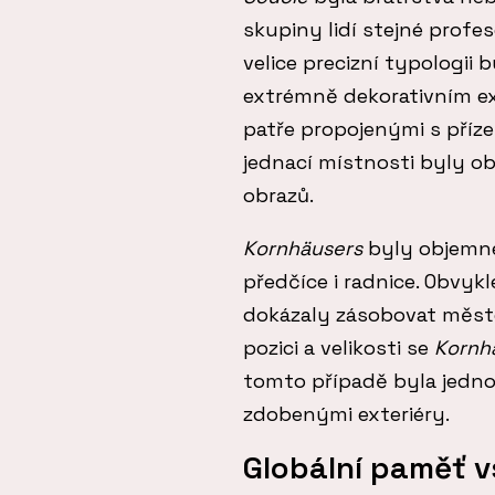
skupiny lidí stejné prof
velice precizní typologii
extrémně dekorativním ex
patře propojenými s pří
jednací místnosti byly o
obrazů.
Kornhäusers
byly objemné
předčíce i radnice. Obvyk
dokázaly zásobovat město
pozici a velikosti se
Kornh
tomto případě byla jednod
zdobenými exteriéry.
Globální paměť v