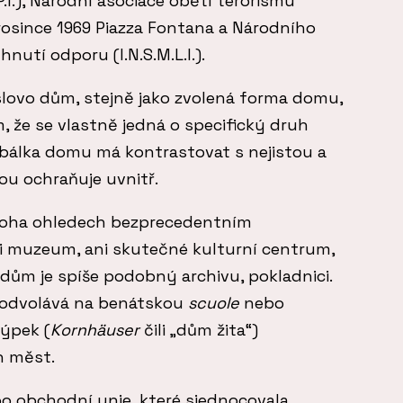
.I.), Národní asociace obětí terorismu
. prosince 1969 Piazza Fontana a Národního
hnutí odporu (I.N.S.M.L.I.).
slovo dům, stejně jako zvolená forma domu,
 že se vlastně jedná o specifický druh
obálka domu má kontrastovat s nejistou a
ou ochraňuje uvnitř.
noha ohledech bezprecedentním
 muzeum, ani skutečné kulturní centrum,
dům je spíše podobný archivu, pokladnici.
 odvolává na benátskou
scuole
nebo
ýpek (
Kornhäuser
čili „dům žita“)
 měst.
o obchodní unie, které sjednocovala