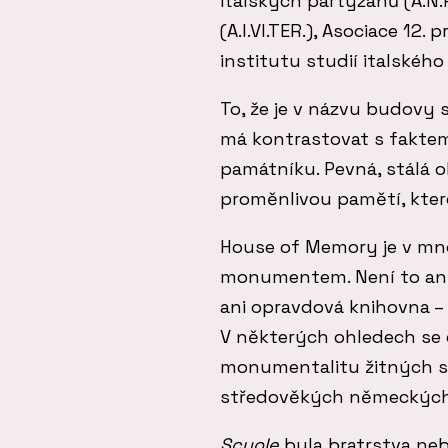
italských partyzánů (A.N.P
(A.I.VI.TER.), Asociace 12
institutu studií italského 
To, že je v názvu budovy 
má kontrastovat s faktem,
památníku. Pevná, stálá 
proměnlivou pamětí, kter
House of Memory je v m
monumentem. Není to ani
ani opravdová knihovna – 
V některých ohledech se
monumentalitu žitných s
středověkých německých
Scuole
byla bratrstva neb