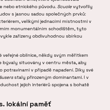
ese nebo etnického původu.
Scuole
vytvořily
 budov s jasnou sadou společných prvků:
teriérem, velikými jednacími místnostmi v
zemím monumentálním schodištěm, tyto
bvykle zařízeny obdivuhodnou sbírkou
 veřejné obilnice, někdy svým měřítkem
le bývaly situovány v centru města, aby
 potravinami v případě napadení. Díky své
äusers
staly přirozeným dominantami. I v
uchost jejich interiérů spojena s bohatě
s. lokální paměť