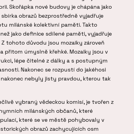
rii. Skořápka nové budovy je chápána jako
sbírka obrazů bezprostředně vyjadřuje
otu milánské kolektivní paměti. Takto
než jako definice sdílené paměti, vyjadřuje
. Z tohoto důvodu jsou mozaiky zároveň
a přitom úmyslně křehké. Mozaiky jsou v
ukci, lépe čitelné z dálky a s postupným
jasnosti. Nakonec se rozpustí do jakéhosi
si nakonec nebyly jisty pravdou, kterou tak
člivě vybraný vědeckou komisí, je tvořen z
onymních milánských občanů, které
pulací, které se ve městě pohybovaly v
istorických obrazů zachycujících osm