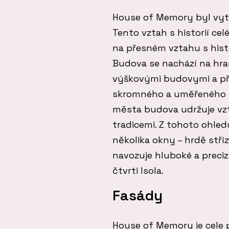
House of Memory byl vytv
Tento vztah s historií cel
na přesném vztahu s histor
Budova se nachází na hra
výškovými budovymi a při
skromného a uměřeného mě
města budova udržuje vzt
tradicemi. Z tohoto ohled
několika okny – hrdě stří
navozuje hluboké a precizn
čtvrti Isola.
Fasády
House of Memory je cele 