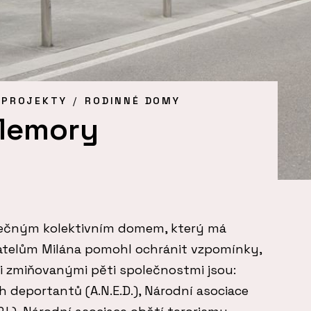
 PROJEKTY
RODINNÉ DOMY
Memory
ečným kolektivním domem, který má
atelům Milána pomohl ochránit vzpomínky,
mi zmiňovanými pěti společnostmi jsou:
 deportantů (A.N.E.D.), Národní asociace