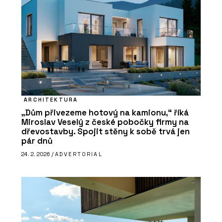
ARCHITEKTURA
„Dům přivezeme hotový na kamionu,“ říká
Miroslav Veselý z české pobočky firmy na
dřevostavby. Spojit stěny k sobě trvá jen
pár dnů
24. 2. 2026 /
ADVERTORIAL