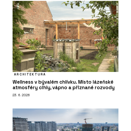
ARCHITEKTURA
Wellness v bývalém chlívku. Místo lázeňské
atmosféry cihly, vápno a přiznané rozvody
23. 6. 2026