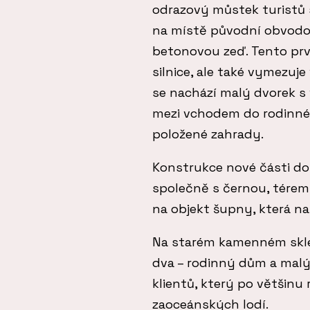
odrazový můstek turistů 
na místě původní obvodo
betonovou zeď. Tento prve
silnice, ale také vymezuj
se nachází malý dvorek s
mezi vchodem do rodinné
položené zahrady.
Konstrukce nové části do
společně s černou, tére
na objekt šupny, která n
Na starém kamenném skle
dva – rodinný dům a mal
klientů, který po většinu
zaoceánských lodí.