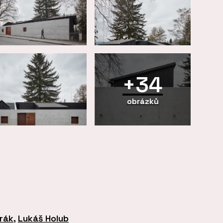
+34
obrázků
rák
,
Lukáš Holub