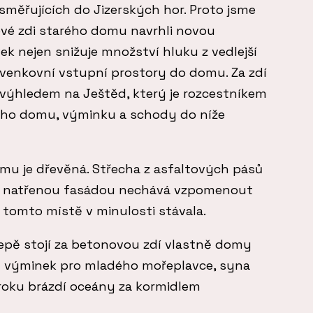
směřujících do Jizerských hor. Proto jsme
vé zdi starého domu navrhli novou
k nejen snižuje množství hluku z vedlejší
e venkovní vstupní prostory do domu. Za zdí
 výhledem na Ještěd, který je rozcestníkem
ho domu, výminku a schody do níže
mu je dřevěná. Střecha z asfaltových pásů
m natřenou fasádou nechává vzpomenout
a tomto místě v minulosti stávala.
pě stojí za betonovou zdí vlastně domy
ý výminek pro mladého mořeplavce, syna
 roku brázdí oceány za kormidlem