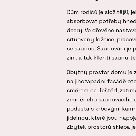
Dům rodičů je složitější, 
absorbovat potřeby hned t
dcery. Ve dřevěné nástav
situovány ložnice, praco
se saunou. Saunování je
zim, a tak klienti saunu 
Obytný prostor domu je 
na jihozápadní fasádě ot
směrem na Ještěd, zatímco
zmíněného saunovacího dv
podesta s krbovými kamn
jídelnou, které jsou napo
Zbytek prostorů sklepa je