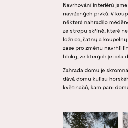
Navrhování interiérů jsme
navržených prvků. V koup
některé nahradilo měděné 
ze stropu skříně, které ne
ložnice, šatny a koupelny
zase pro změnu navrhli li
bloky, ze kterých je celá
Zahrada domu je skromná, 
dává domu kulisu horského
květináčů, kam paní domu