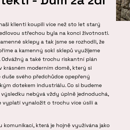
aši klienti koupili více než sto let starý
edlovou střechou byla na konci životnosti.
amenné sklepy a tak jsme se rozhodli, že
oříme a kamenný sokl sklepů využijeme
 Odvážný a také trochu riskantní plán
i v krásném moderním domě, který si
ké duše svého předchůdce opepřený
hkým dotekem industriálu. Co si budeme
u výsledku nebývá vždy úplně jednoduchá,
 vyplatí vynaložit o trochu více úsilí a
 komunikací, která je hojně využívána jako