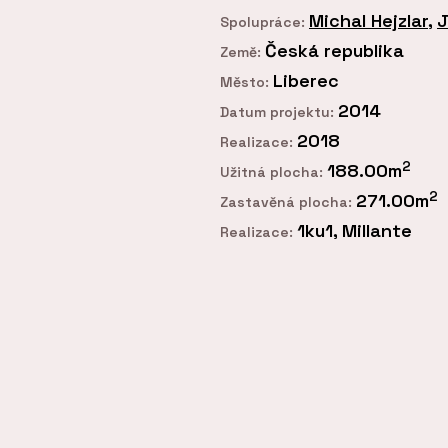
Michal Hejzlar
,
J
Spolupráce:
Česká republika
Země:
Liberec
Město:
2014
Datum projektu:
2018
Realizace:
2
188.00m
Užitná plocha:
2
271.00m
Zastavěná plocha:
1ku1, Millante
Realizace: