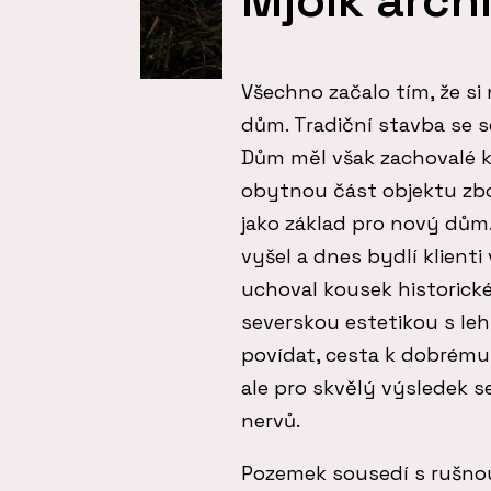
Všechno začalo tím, že si n
dům. Tradiční stavba se s
Dům měl však zachovalé k
obytnou část objektu zb
jako základ pro nový dům.
vyšel a dnes bydlí klient
uchoval kousek historic
severskou estetikou s le
povídat, cesta k dobrém
ale pro skvělý výsledek se
nervů.
Pozemek sousedí s rušnou