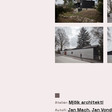
Mjölk architekti
Ateliér:
Jan Mach
,
Jan Vond
Autoři: