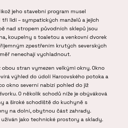
jelikož jeho stavební program musel
ří lidí – sympatických manželů a jejich
bě nad stropem původních sklepů jsou
vna, koupelny s toaletou a venkovní dvorek
 příjemným zpestřením krutých severských
téměř nenechají vychladnout.
z obou stran vymezen velkými okny. Okno
evírá výhled do údolí Harcovského potoka a
 okno severní nabízí pohled do již
orku. O několik schodů níže je obýváková
y a široké schodiště do kuchyně s
jeny na dolní, obytnou část zahrady.
 užíván jako technické prostory a sklady.