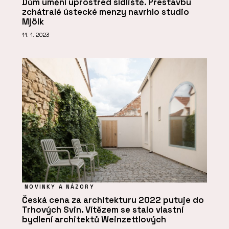
Dům umění uprostřed sídliště. Přestavbu
zchátralé ústecké menzy navrhlo studio
Mjölk
11. 1. 2023
NOVINKY A NÁZORY
Česká cena za architekturu 2022 putuje do
Trhových Svin. Vítězem se stalo vlastní
bydlení architektů Weinzettlových