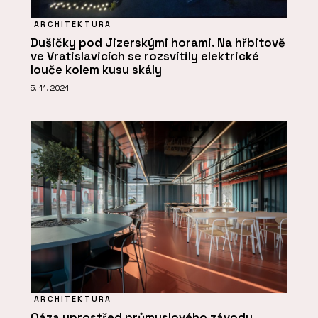
ARCHITEKTURA
Dušičky pod Jizerskými horami. Na hřbitově
ve Vratislavicích se rozsvítily elektrické
louče kolem kusu skály
5. 11. 2024
ARCHITEKTURA
Oáza uprostřed průmyslového závodu