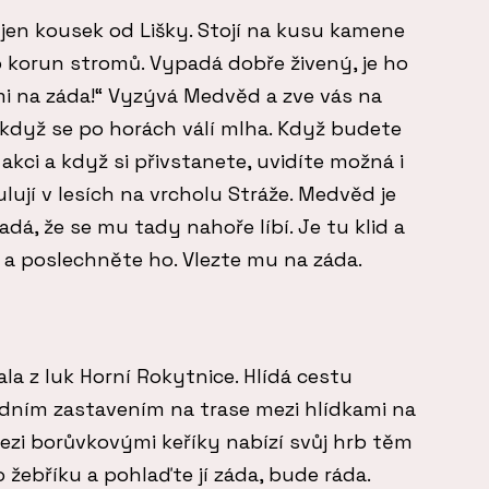
jen kousek od Lišky. Stojí na kusu kamene
 korun stromů. Vypadá dobře živený, je ho
mi na záda!“ Vyzývá Medvěd a zve vás na
i když se po horách válí mlha. Když budete
 akci a když si přivstanete, uvidíte možná i
lují v lesích na vrcholu Stráže. Medvěd je
adá, že se mu tady nahoře líbí. Je tu klid a
e a poslechněte ho. Vlezte mu na záda.
la z luk Horní Rokytnice. Hlídá cestu
ledním zastavením na trase mezi hlídkami na
mezi borůvkovými keříky nabízí svůj hrb těm
 žebříku a pohlaďte jí záda, bude ráda.