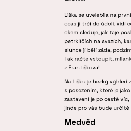
Liška se uvelebila na první
ocas jí trčí do údolí. Vidí
okem sleduje, jak taje pos
petrklíčích na svazích, ka
slunce jí bělí záda, podzi
Tak račte vstoupit, milán
z Františkova!
Na Lišku je hezký výhled 
s posezením, které je jak
zastavení je po cestě víc
jinde pro vás bude určitě
Medvěd