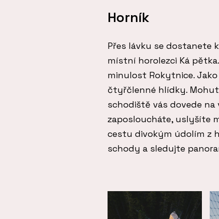
Horník
Přes lávku se dostanete k 
místní horolezci Ká pětk
minulost Rokytnice. Jako
čtyřčlenné hlídky. Mohutn
schodiště vás dovede na
zaposloucháte, uslyšíte m
cestu divokým údolím z h
schody a sledujte panora