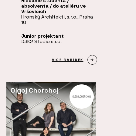
Hledáme studenta /
absolventa / do ateliéru ve
Vršovicích
Hronský Architekti, s.r.o., Praha
10
Junior projektant
D3K2 Studio s.r.o.
VÍCE NABÍDEK
Olgoj Chorchoj