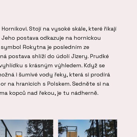
Horníkovi. Stojí na vysoké skále, které říkají
a. Jeho postava odkazuje na hornickou
 symbol Rokytna je posledním ze
á postava shlíží do údolí Jizery. Prudké
 vyhlídku s krásným výhledem. Když se
ožná i šumivé vody řeky, která si prodírá
or na hranicích s Polskem. Sedněte si na
ma kopců nad řekou, je tu nádherně.