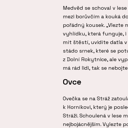
Medvěd se schoval v lese 
mezi borůvčím a kouká do
pořádný kousek. „Vlezte 
vyhlídku, která funguje, 
mít štěstí, uvidíte datla v
stádo srnek, které se potu
z Dolní Rokytnice, ale vyp
má rád lidi, tak se nebojt
Ovce
Ovečka se na Stráž zatoula
k Horníkovi, který je pos
Stráži. Schoulená v lese 
nejbojácnějším. Vylezte po