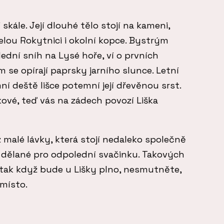
 skále. Její dlouhé tělo stojí na kameni,
 celou Rokytnici i okolní kopce. Bystrým
lední sníh na Lysé hoře, ví o prvních
m se opírají paprsky jarního slunce. Letní
mní deště lišce potemní její dřevěnou srst.
kové, teď vás na zádech povozí Liška
z malé lávky, která stojí nedaleko společně
o dělané pro odpolední svačinku. Takových
, tak když bude u Lišky plno, nesmutněte,
 místo.