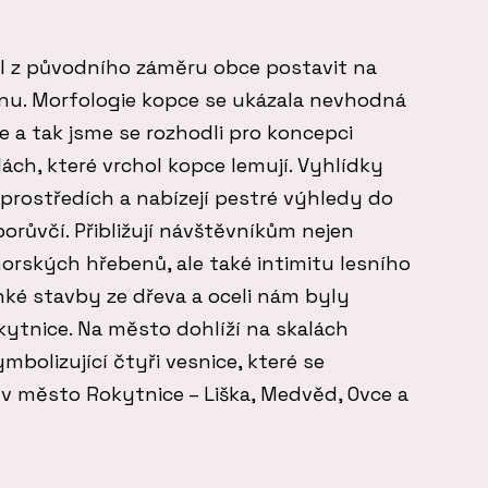
il z původního záměru obce postavit na
dnu. Morfologie kopce se ukázala nevhodná
 a tak jsme se rozhodli pro koncepci
lách, které vrchol kopce lemují. Vyhlídky
prostředích a nabízejí pestré výhledy do
 borůvčí. Přibližují návštěvníkům nejen
orských hřebenů, ale také intimitu lesního
ehké stavby ze dřeva a oceli nám byly
ytnice. Na město dohlíží na skalách
ymbolizující čtyři vesnice, které se
 v město Rokytnice – Liška, Medvěd, Ovce a