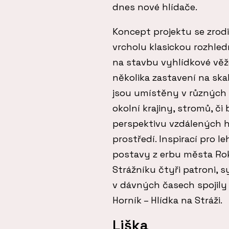
dnes nové hlídače.
Koncept projektu se zrod
vrcholu klasickou rozhle
na stavbu vyhlídkové věže
několika zastavení na ska
jsou umístěny v různých 
okolní krajiny, stromů, či
perspektivu vzdálených h
prostředí. Inspirací pro l
postavy z erbu města Rok
Strážníku čtyři patroni, s
v dávných časech spojily
Horník – Hlídka na Stráži.
Liška