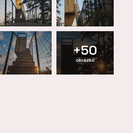
+50
obrázků