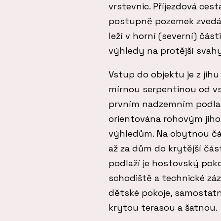
vrstevnic. Příjezdová cest
postupně pozemek zvedá
leží v horní (severní) část
výhledy na protější svahy
Vstup do objektu je z jih
mírnou serpentinou od v
prvním nadzemním podlaží
orientována rohovým jih
výhledům. Na obytnou čás
až za dům do krytější čás
podlaží je hostovský poko
schodiště a technické zá
dětské pokoje, samostatná
krytou terasou a šatnou.