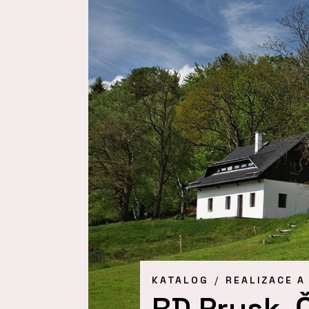
KATALOG
REALIZACE A
RD Prysk,