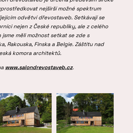
 zprostředkovat nejširší možné spektrum
íjejícím odvětví dřevostaveb. Setkávají se
rníci nejen z České republiky, ale z celého
h jsme měli možnost setkat se zde s
a, Rakouska, Finska a Belgie. Záštitu nad
Česká komora architektů.
na
www.salondrevostaveb.cz
.