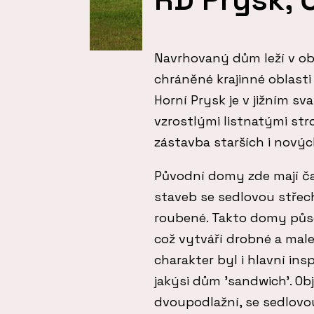
Navrhovaný dům leží v ob
chráněné krajinné oblasti
Horní Prysk je v jižním s
vzrostlými listnatými str
zástavba starších i nový
Původní domy zde mají č
staveb se sedlovou střech
roubené. Takto domy půso
což vytváří drobné a mal
charakter byl i hlavní ins
jakýsi dům 'sandwich'. O
dvoupodlažní, se sedlovo