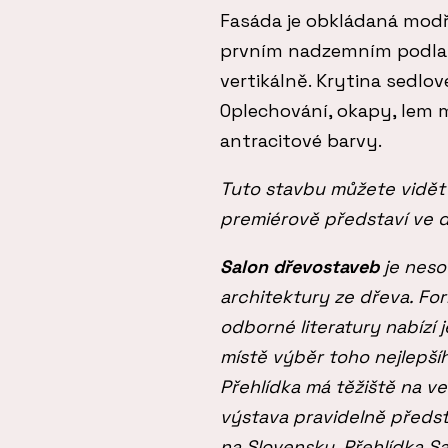
Fasáda je obkládaná modř
prvním nadzemním podlaž
vertikálně. Krytina sedlo
Oplechování, okapy, lem 
antracitové barvy.
Tuto stavbu můžete vidět
premiérově představí ve
Salon dřevostaveb
je neso
architektury ze dřeva. Fo
odborné literatury nabízí 
místě výběr toho nejlepšíh
Přehlídka má těžiště na v
výstava pravidelně předst
na Slovensku. Přehlídka S