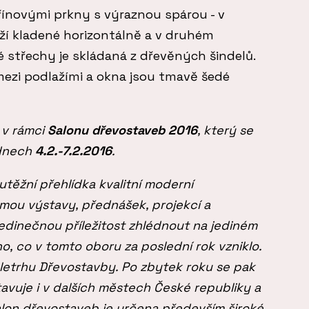
ínovými prkny s výraznou spárou - v
í kladené horizontálně a v druhém
vé střechy je skládaná z dřevěných šindelů.
mezi podlažími a okna jsou tmavě šedé
 v rámci
Salonu dřevostaveb 2016
, který se
 dnech
4.2.-7.2.2016
.
utěžní přehlídka kvalitní moderní
rmou výstavy, přednášek, projekcí a
jedinečnou příležitost zhlédnout na jediném
o, co v tomto oboru za poslední rok vzniklo.
eletrhu Dřevostavby. Po zbytek roku se pak
avuje i v dalších městech České republiky a
alon dřevostaveb je určena především široké