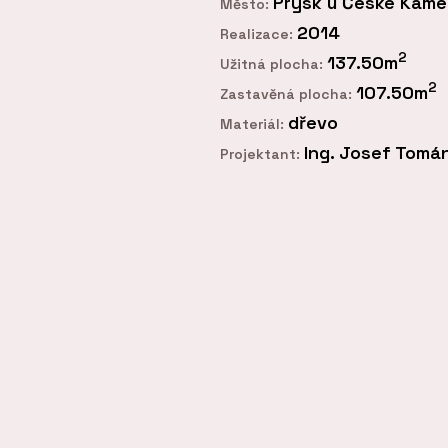
Prysk u České Kame
Město:
2014
Realizace:
2
137.50m
Užitná plocha:
2
107.50m
Zastavěná plocha:
dřevo
Materiál:
Ing. Josef Tomá
Projektant: