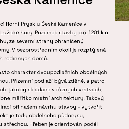
ci Horní Prysk u České Kamenice v
 Lužické hory. Pozemek stavby p.č. 1201 k.ú.
vahu, ze severní strany ohraničený
omy. V bezprostředním okolí je rozptýlená
ch rodinných domů.
asto charakter dvoupodlažních obdélných
ou. Přízemní podlaží bývá zděné, a patro
bí jakoby skládané v různých vrstvách,
ebné měřítko místní architektury. Takový
pirací při našem návrhu stavby – vytvořit
bjekt je tedy obdélného půdorysu,
u střechou. Hřeben je orientován podél