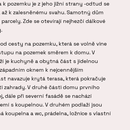
a k pozemku je z jeho jižní strany -odtud se
 až k zalesněnému svahu. Samotný dům
i parcely. Zde se otevírají nejhezčí dálkové
.
u od cesty na pozemku, která se volně vine
stupu na pozemek směrem k domu. V
 je kuchyně a obytná část s jídelnou
ozápadním oknem k nejcennějším
t navazuje krytá terasa, která pokračuje
ti zahrady. V druhé části domu prvního
j, dále při severní fasádě se nachází
zemí s koupelnou. V druhém podlaží jsou
 koupelna a wc, prádelna, ložnice s vlastní