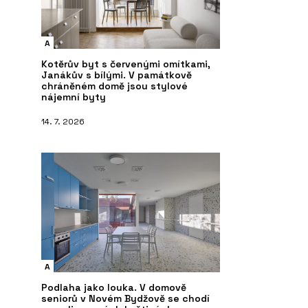
A
Kotěrův byt s červenými omítkami,
Janákův s bílými. V památkově
chráněném domě jsou stylové
nájemní byty
14. 7. 2026
A
Podlaha jako louka. V domově
seniorů v Novém Bydžově se chodí