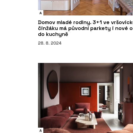
A
Domov mladé rodiny. 3+1 ve vršovic
činžáku má původní parkety i nové 
do kuchyně
28. 8. 2024
A