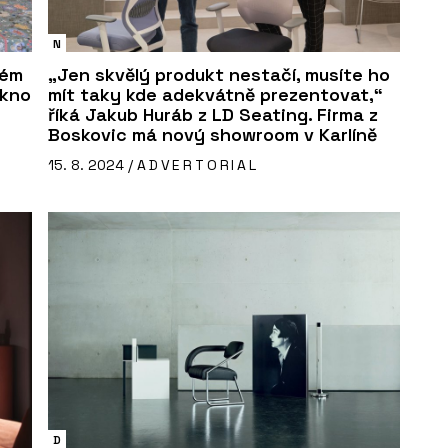
N
kém
„Jen skvělý produkt nestačí, musíte ho
okno
mít taky kde adekvátně prezentovat,“
říká Jakub Huráb z LD Seating. Firma z
Boskovic má nový showroom v Karlíně
15. 8. 2024 /
ADVERTORIAL
D