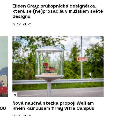
Eileen Gray: průkopnická designérka,
která se (ne)prosadila v mužském světě
designu
6. 12. 2021
N
Nová naučná stezka propojí Weil am
900
Rhein kampusem firmy Vitra Campus