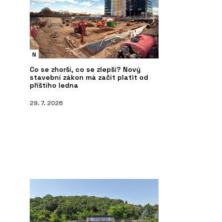
N
Co se zhorší, co se zlepší? Nový
stavební zákon má začít platit od
příštího ledna
29. 7. 2026
O FIRMĚ
S
estrukturalizace -
Sokol, Novák, Trojan, Doleček a
Ře
partneři (SNTD)