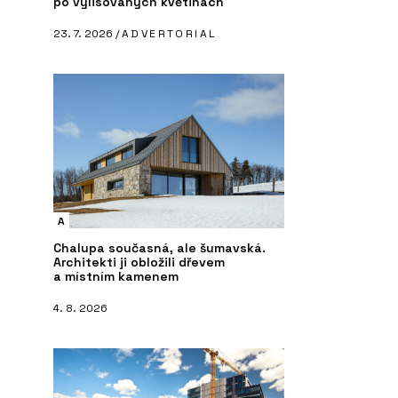
po vylisovaných květinách
23. 7. 2026 /
ADVERTORIAL
A
Chalupa současná, ale šumavská.
Architekti ji obložili dřevem
a místním kamenem
4. 8. 2026