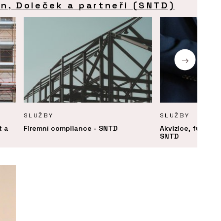
an, Doleček a partneři (SNTD)
SLUŽBY
SLUŽBY
t a
Firemní compliance - SNTD
Akvizice, fúze a r
SNTD