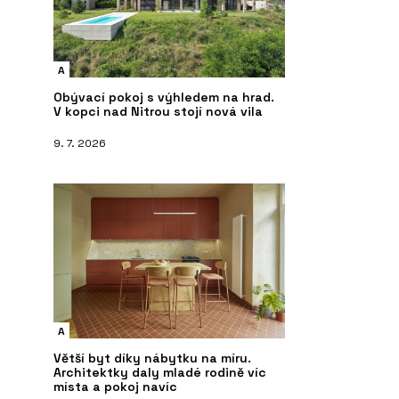
A
Obývací pokoj s výhledem na hrad.
V kopci nad Nitrou stojí nová vila
9. 7. 2026
A
Větší byt díky nábytku na míru.
Architektky daly mladé rodině víc
místa a pokoj navíc