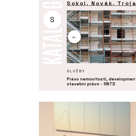
Sokol, Novák, Troj
S
Y
SLUŽBY
 o dílo se stavební firmou.
Právo nemovitostí, developmen
je definovat, co chcete
stavební právo - SNTD