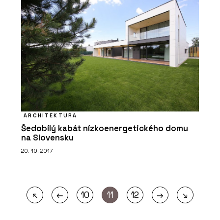
ARCHITEKTURA
Šedobílý kabát nízkoenergetického domu
na Slovensku
20. 10. 2017
←
→
↖
10
11
12
↘