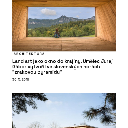
ČLÁNKY
Nové kanceláře v budově ze 60. let
inspirované brutalismem navazují na
to nejlepší z minulosti
ARCHITEKTURA
Land art jako okno do krajiny. Umělec Juraj
Gábor vytvořil ve slovenských horách
"zrakovou pyramidu"
30. 5. 2018
PRODUKTY
Pracovní křeslo Melody Design - LD