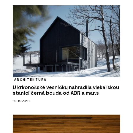
PRODUKTY
Konferenční židle Flexi Light - LD
Seating
ARCHITEKTURA
U krkonošské vesničky nahradila vlekařskou
stanici černá bouda od ADR a mar.s
PRODUKTY
19. 6. 2018
Pracovní židle Arcus - LD Seating