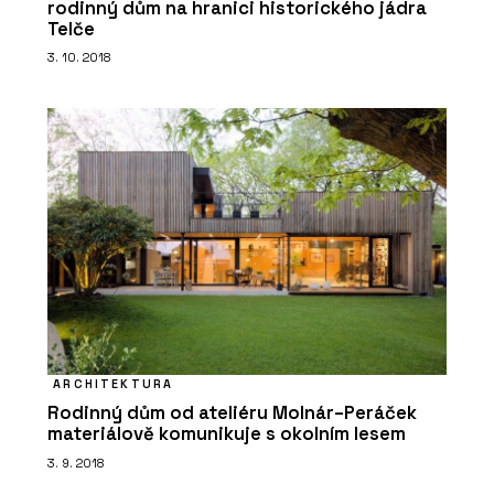
rodinný dům na hranici historického jádra
Telče
3. 10. 2018
ČLÁNKY
„Jen skvělý produkt nestačí, musíte
ho mít taky kde adekvátně
prezentovat,“ říká Jakub Huráb z LD
Seating. Firma z Boskovic má nový
showroom v Karlíně
ARCHITEKTURA
Rodinný dům od ateliéru Molnár–Peráček
materiálově komunikuje s okolním lesem
3. 9. 2018