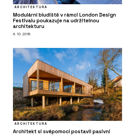
ARCHITEKTURA
Modulární bludiště v rámci London Design
Festivalu poukazuje na udržitelnou
PRODUKTY
architekturu
Konferenční a barová židle Lotus - LD
4. 10. 2018
Seating
PRODUKTY
Křeslo Flexi Lounge - LD Seating
ARCHITEKTURA
Architekt si svépomocí postavil pasivní