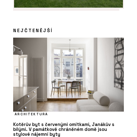
NEJČTENĚJŠÍ
ARCHITEKTURA
Kotěrův byt s červenými omítkami, Janákův s
bílými. V památkově chráněném domě jsou
stylové nájemní byty