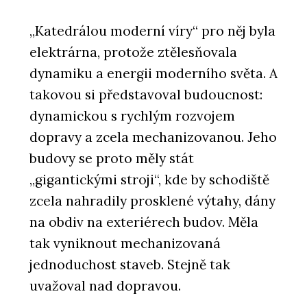
PRODUKTY
Posuvné dveře a bezobložková
„Katedrálou moderní víry“ pro něj byla
pouzdra BELPORT - Dorsis
elektrárna, protože ztělesňovala
dynamiku a energii moderního světa. A
takovou si představoval budoucnost:
dynamickou s rychlým rozvojem
dopravy a zcela mechanizovanou. Jeho
budovy se proto měly stát
„gigantickými stroji“, kde by schodiště
ČLÁNKY
zcela nahradily prosklené výtahy, dány
Prosklené příčky Dorsis i tam, kde je
na obdiv na exteriérech budov. Měla
nečekáte
tak vyniknout mechanizovaná
jednoduchost staveb. Stejně tak
uvažoval nad dopravou.