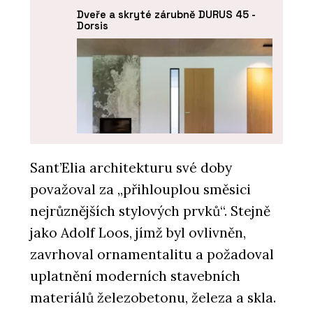
Dveře a skryté zárubně DURUS 45 -
Dorsis
Sant’Elia architekturu své doby
považoval za „přihlouplou směsici
PRODUKTY
Dveře a skryté zárubně FORTIUS 52 -
nejrůznějších stylových prvků“. Stejně
Dorsis
jako Adolf Loos, jímž byl ovlivněn,
zavrhoval ornamentalitu a požadoval
uplatnění moderních stavebních
materiálů železobetonu, železa a skla.