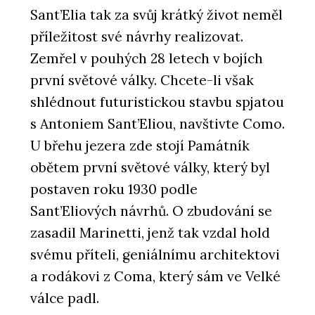
Sant’Elia tak za svůj krátký život neměl
příležitost své návrhy realizovat.
Zemřel v pouhých 28 letech v bojích
první světové války. Chcete-li však
shlédnout futuristickou stavbu spjatou
s Antoniem Sant’Eliou, navštivte Como.
U břehu jezera zde stojí Památník
obětem první světové války, který byl
postaven roku 1930 podle
Sant’Eliových návrhů. O zbudování se
zasadil Marinetti, jenž tak vzdal hold
svému příteli, geniálnímu architektovi
a rodákovi z Coma, který sám ve Velké
válce padl.