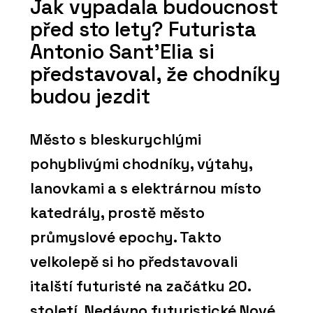
Jak vypadala budoucnost
před sto lety? Futurista
Antonio Sant’Elia si
představoval, že chodníky
budou jezdit
Město s bleskurychlými
pohyblivými chodníky, výtahy,
lanovkami a s elektrárnou místo
katedrály, prostě město
průmyslové epochy. Takto
velkolepě si ho představovali
italští futuristé na začátku 20.
století. Nedávno futuristické Nové