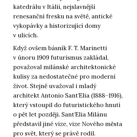
katedrálu v Itálii, nejslavnější
renesanční fresku na světě, antické
vykopávky a historizující domy
v ulicích.
Když ovšem básník F. T. Marinetti
v únoru 1909 futurismus zakládal,
považoval milánské architektonické
kulisy za nedostatečné pro moderní
život. Stejně uvažoval i mladý
architekt Antonio Sant’Elia (1888–1916),
který vstoupil do futuristického hnutí
o pět let později. Sant’Elia Milánu
představil jiné vize, vize Nového města
pro svět, který se právě rodil.