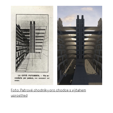
PRODUKTY
Dveře a rámové zárubně FORTIUS
WOODY - Dorsis
Foto: Patrové chodníky pro chodce s výtahem
uprostřed
O FIRMĚ
Dorsis s.r.o.