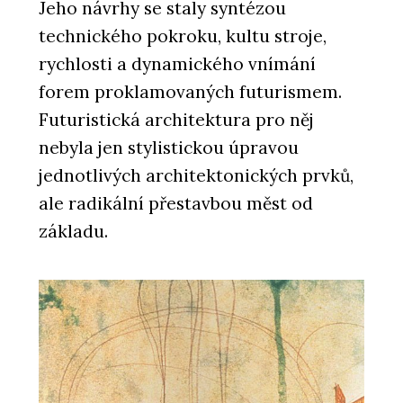
Jeho návrhy se staly syntézou
technického pokroku, kultu stroje,
rychlosti a dynamického vnímání
ČLÁNKY
forem proklamovaných futurismem.
Ekologičtější postup ve výrobě je
Futuristická architektura pro něj
možný, ale vyžaduje větší přesnost,
disciplínu i kontrolu
nebyla jen stylistickou úpravou
jednotlivých architektonických prvků,
ale radikální přestavbou měst od
základu.
PRODUKTY
Skrytá soklová lišta LINUS - Dorsis