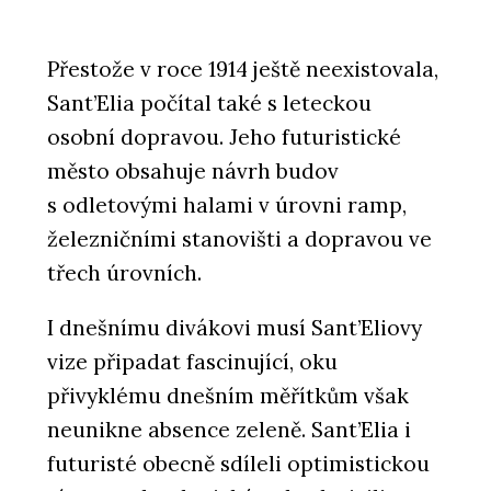
Přestože v roce 1914 ještě neexistovala,
Sant’Elia počítal také s leteckou
osobní dopravou. Jeho futuristické
město obsahuje návrh budov
s odletovými halami v úrovni ramp,
železničními stanovišti a dopravou ve
třech úrovních.
I dnešnímu divákovi musí Sant’Eliovy
vize připadat fascinující, oku
přivyklému dnešním měřítkům však
neunikne absence zeleně. Sant’Elia i
futuristé obecně sdíleli optimistickou