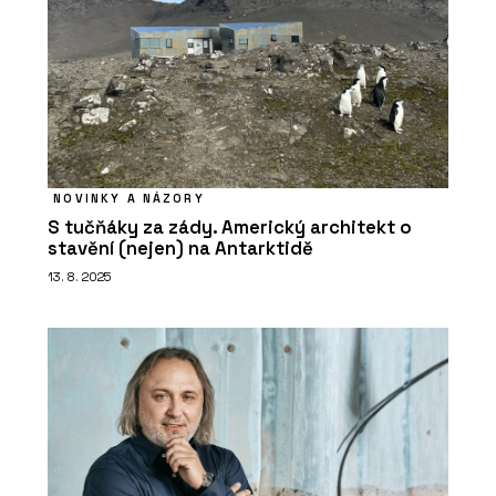
NOVINKY A NÁZORY
PRODUKTY
S tučňáky za zády. Americký architekt o
stavění (nejen) na Antarktidě
Modulární systém NOVATOP BLOCK
13. 8. 2025