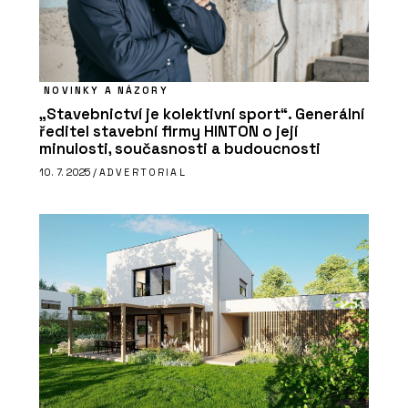
PRODUKTY
Třívrstvé desky NOVATOP FACADE
NOVINKY A NÁZORY
„Stavebnictví je kolektivní sport“. Generální
ředitel stavební firmy HINTON o její
minulosti, současnosti a budoucnosti
10. 7. 2025 /
ADVERTORIAL
PRODUKTY
Duté panely NOVATOP ELEMENT