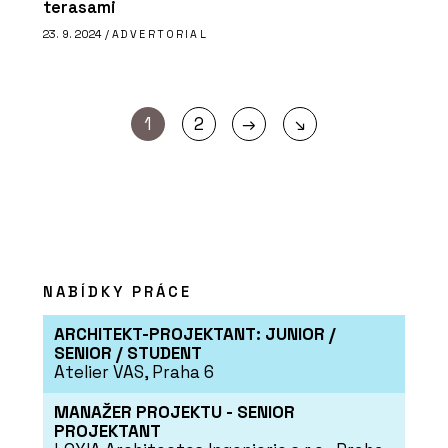
terasami
23. 9. 2024 /
ADVERTORIAL
→
1
2
↘
NABÍDKY PRÁCE
ARCHITEKT-PROJEKTANT: JUNIOR /
SENIOR / STUDENT
Atelier VAS, Praha 6
MANAŽER PROJEKTU - SENIOR
PROJEKTANT