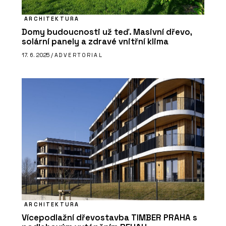
ARCHITEKTURA
Domy budoucnosti už teď. Masivní dřevo,
O FIRMĚ
solární panely a zdravé vnitřní klima
AGROP NOVA a. s. (NOVATOP)
17. 6. 2025 /
ADVERTORIAL
PRODUKTY
Akustické panely NOVATOP ACOUSTIC
ARCHITEKTURA
Vícepodlažní dřevostavba TIMBER PRAHA s