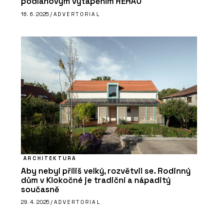
podlahovým vytápěním REHAU
16. 6. 2025 /
ADVERTORIAL
PRODUKTY
Nosné desky s hranoly NOVATOP OPEN
ARCHITEKTURA
Aby nebyl příliš velký, rozvětvil se. Rodinný
dům v Klokočné je tradiční a nápaditý
současně
PRODUKTY
29. 4. 2025 /
ADVERTORIAL
Konstrukční panely NOVATOP CLT