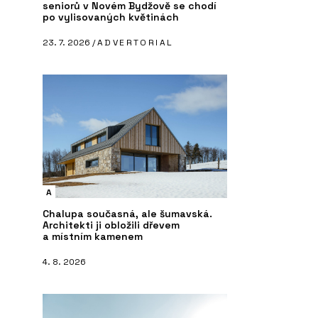
seniorů v Novém Bydžově se chodí
po vylisovaných květinách
23. 7. 2026 /
ADVERTORIAL
A
Chalupa současná, ale šumavská.
Architekti ji obložili dřevem
a místním kamenem
4. 8. 2026