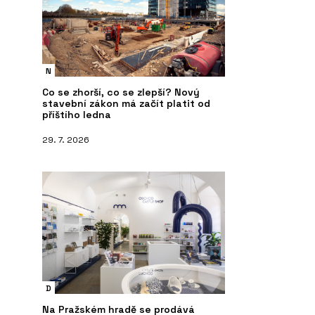
N
Co se zhorší, co se zlepší? Nový
stavební zákon má začít platit od
příštího ledna
29. 7. 2026
D
Na Pražském hradě se prodává