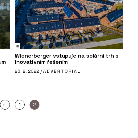
N
Wienerberger vstupuje na solární trh s
rum
inovativním řešením
23. 2. 2022 /
ADVERTORIAL
←
1
2