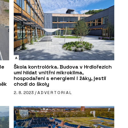
A
ie
Škola kontrolórka. Budova v Hrdlořezích
umí hlídat vnitřní mikroklima,
hospodaření s energiemi i žáky, jestli
něk
chodí do školy
2. 8. 2023 /
ADVERTORIAL