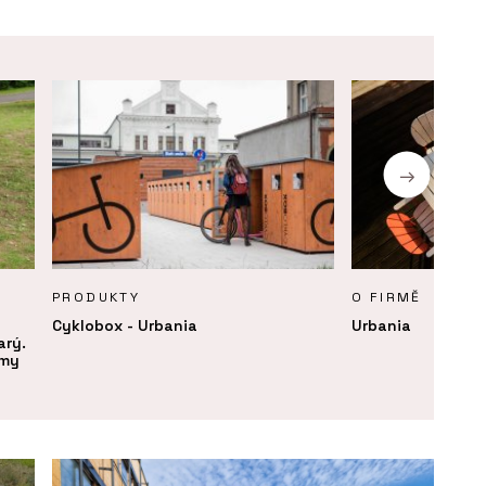
PRODUKTY
O FIRMĚ
Cyklobox - Urbania
Urbania
arý.
rmy