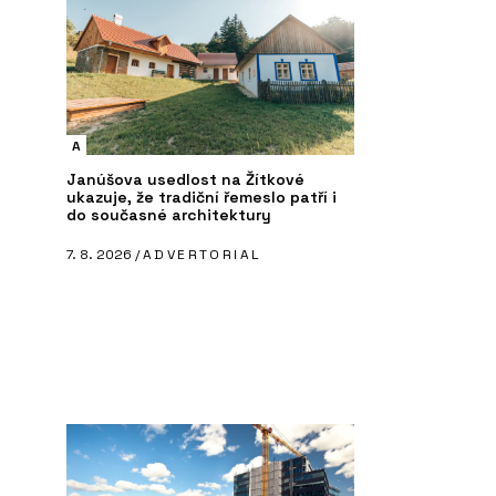
A
Janúšova usedlost na Žítkové
ukazuje, že tradiční řemeslo patří i
do současné architektury
7. 8. 2026 /
ADVERTORIAL
PRODUKTY
ČL
Koš Tubo - Urbania
“L
Pe
la