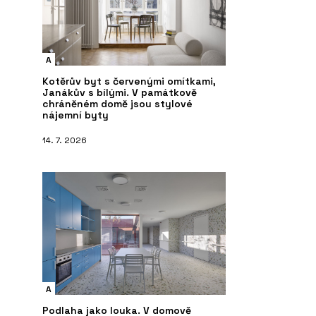
A
Kotěrův byt s červenými omítkami,
Janákův s bílými. V památkově
chráněném domě jsou stylové
nájemní byty
14. 7. 2026
A
Podlaha jako louka. V domově