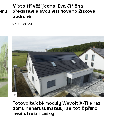
Místo tří věží jedna. Eva Jiřičná
omu
představila svou vizi Nového Žižkova −
podruhé
21. 5. 2024
T
Fotovoltaické moduly Wevolt X-Tile ráz
domu nenaruší. Instalují se totiž přímo
mezi střešní tašky