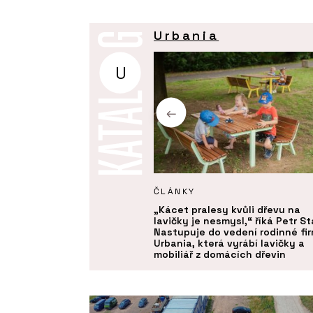
Urbania
U
KTY
ČLÁNKY
u - Urbania
„Kácet pralesy kvůli dřevu na
lavičky je nesmysl,“ říká Petr St
Nastupuje do vedení rodinné fi
Urbania, která vyrábí lavičky a
mobiliář z domácích dřevin