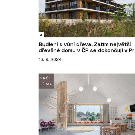
A
Bydlení s vůní dřeva. Zatím největší
dřevěné domy v ČR se dokončují v P
13. 9. 2024
NAŠE
TÉMA