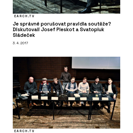
EARCH.TV
Je správné porušovat pravidla soutěže?
Diskutovali Josef Pleskot a Svatopluk
Sládeček
PRODUKTY
3. 4. 2017
Kuchyňská baterie Mythos
Masterpiece - Franke
PRODUKTY
EARCH.TV
Fragranitový dřez Maris - Franke