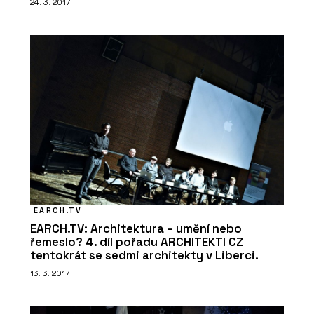
24. 3. 2017
PRODUKTY
Komínový odsavač par Maris Modular
- Franke
EARCH.TV
EARCH.TV: Architektura – umění nebo
řemeslo? 4. díl pořadu ARCHITEKTI CZ
tentokrát se sedmi architekty v Liberci.
13. 3. 2017