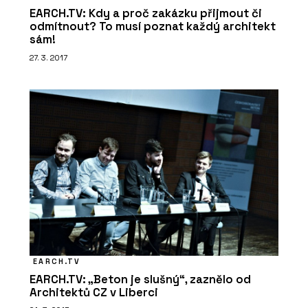
EARCH.TV: Kdy a proč zakázku přijmout či
odmítnout? To musí poznat každý architekt
sám!
27. 3. 2017
O FIRMĚ
Franke
EARCH.TV
EARCH.TV: „Beton je slušný“, zaznělo od
Architektů CZ v Liberci