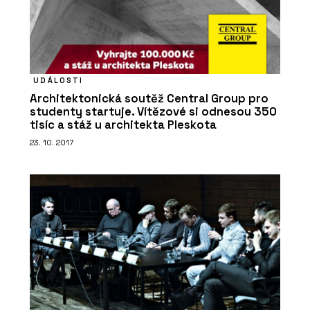
PRODUKTY
Indukční varná deska Mythos 2Gether
Icon Steel s odsavačem par - Franke
UDÁLOSTI
Architektonická soutěž Central Group pro
studenty startuje. Vítězové si odnesou 350
tisíc a stáž u architekta Pleskota
23. 10. 2017
PRODUKTY
Filtrační baterie Mythos Water Hub All
in One - Franke