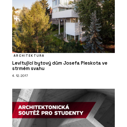
ARCHITEKTURA
Levitující bytový dům Josefa Pleskota ve
PRODUKTY
strmém svahu
Filtrační baterie Vital Tap - Franke
4. 12. 2017