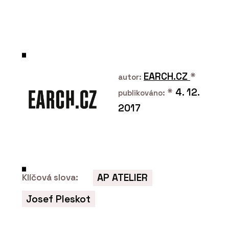
O FIRMĚ
CHYTRÉ FASÁDY
EARCH.CZ
*
autor:
*
4. 12.
publikováno:
2017
PRODUKTY
Fasádní desky z vysokotlakého
laminátu MEG - CHYTRÉ FASÁDY
AP ATELIER
Klíčová slova:
Josef Pleskot