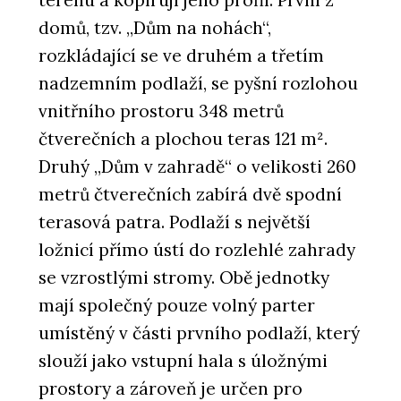
terénu a kopírují jeho profil. První z
domů, tzv. „Dům na nohách“,
rozkládající se ve druhém a třetím
nadzemním podlaží, se pyšní rozlohou
vnitřního prostoru 348 metrů
čtverečních a plochou teras 121 m².
Druhý „Dům v zahradě“ o velikosti 260
metrů čtverečních zabírá dvě spodní
terasová patra. Podlaží s největší
ložnicí přímo ústí do rozlehlé zahrady
se vzrostlými stromy. Obě jednotky
mají společný pouze volný parter
umístěný v části prvního podlaží, který
slouží jako vstupní hala s úložnými
prostory a zároveň je určen pro