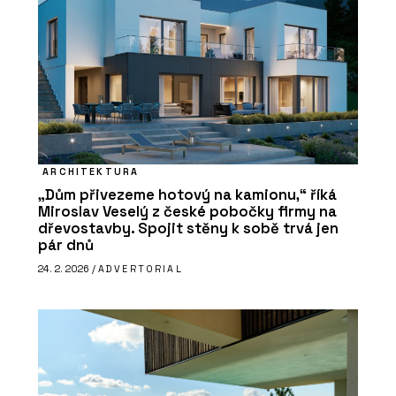
ARCHITEKTURA
„Dům přivezeme hotový na kamionu,“ říká
Miroslav Veselý z české pobočky firmy na
dřevostavby. Spojit stěny k sobě trvá jen
pár dnů
24. 2. 2026 /
ADVERTORIAL