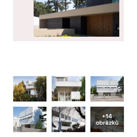
PRODUKTY
Fasádní panely FRONTEK - CHYTRÉ
FASÁDY
+14
obrázků