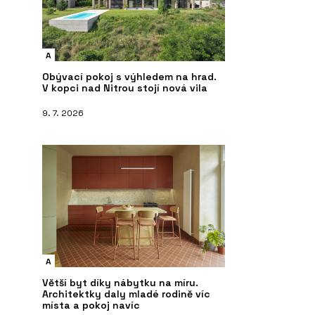
A
Obývací pokoj s výhledem na hrad.
V kopci nad Nitrou stojí nová vila
9. 7. 2026
A
Větší byt díky nábytku na míru.
Architektky daly mladé rodině víc
místa a pokoj navíc