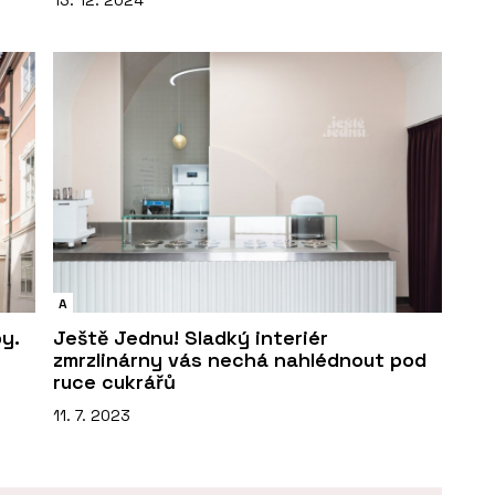
13. 12. 2024
A
y.
Ještě Jednu! Sladký interiér
zmrzlinárny vás nechá nahlédnout pod
ruce cukrářů
11. 7. 2023