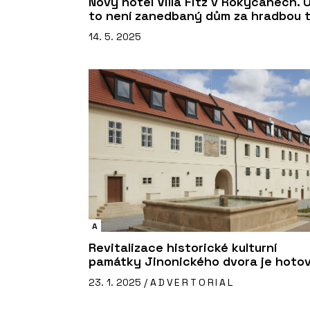
Nový hotel Villa Fitz v Rokycanech. 
to není zanedbaný dům za hradbou t
14. 5. 2025
A
Revitalizace historické kulturní
památky Jinonického dvora je hoto
23. 1. 2025 /
ADVERTORIAL