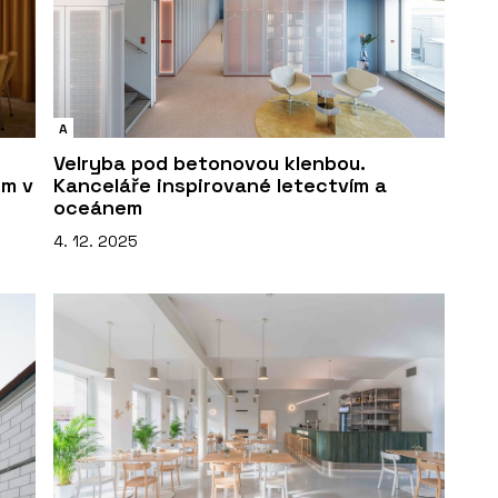
A
Velryba pod betonovou klenbou.
ům v
Kanceláře inspirované letectvím a
oceánem
4. 12. 2025