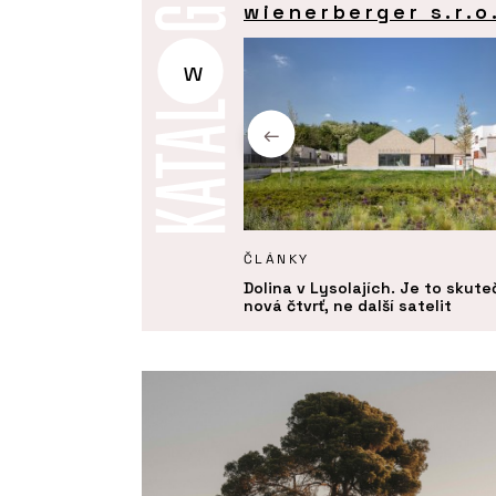
wienerberger s.r.o
w
KTY
ČLÁNKY
ro robotické zdění Porotherm
Dolina v Lysolajích. Je to skut
eady Profi - wienerberger
nová čtvrť, ne další satelit