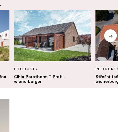
.
PRODUKTY
PRODUKTY
ečná
Cihla Porotherm T Profi -
Střešní taška bo
wienerberger
wienerberger