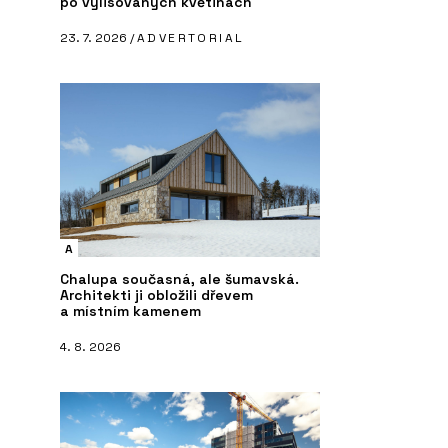
po vylisovaných květinách
23. 7. 2026 /
ADVERTORIAL
A
Chalupa současná, ale šumavská.
Architekti ji obložili dřevem
a místním kamenem
4. 8. 2026