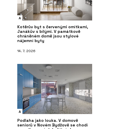
A
Kotěrův byt s červenými omítkami,
Janákův s bílými. V památkově
chráněném domě jsou stylové
nájemní byty
14. 7. 2026
A
Podlaha jako louka. V domově
seniorů v Novém Bydžově se chodí