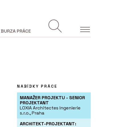
BURZA PRÁCE
NABÍDKY PRÁCE
MANAŽER PROJEKTU - SENIOR
PROJEKTANT
LOXIA Architectes Ingenierie
s.r.o., Praha
ARCHITEKT-PROJEKTANT: