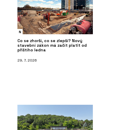
N
Co se zhorší, co se zlepší? Nový
stavební zákon má začít platit od
příštího ledna
29. 7. 2026
PRODUKTY
P
brovka Tondach -
Venkovní dlažba Semmelrock s
St
chytrým zámkem - wienerberger
wi