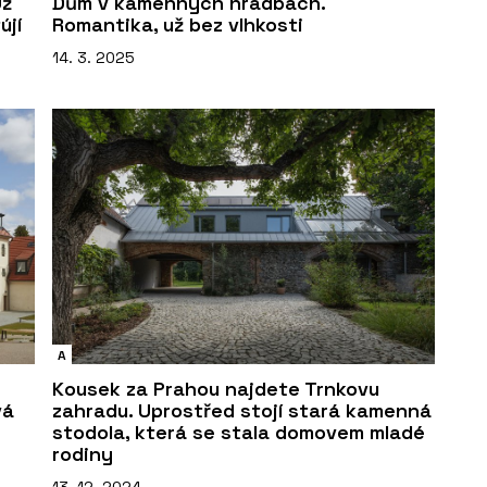
Už
Dům v kamenných hradbách.
újí
Romantika, už bez vlhkosti
14. 3. 2025
A
Kousek za Prahou najdete Trnkovu
vá
zahradu. Uprostřed stojí stará kamenná
stodola, která se stala domovem mladé
rodiny