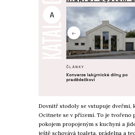
A
Y
ČLÁNKY
věž na pobřeží Portugalska.
Konverze lakýrnické dílny po
sáda vychází z rytmu lodních
pradědečkovi
erů
Dovnitř stodoly se vstupuje dveřmi, 
Ocitnete se v přízemí. To je tvořen
pokojem propojeným s kuchyní a jíd
ještě schovává toaleta, prádelna a te