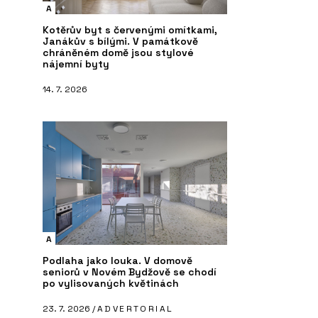
A
Kotěrův byt s červenými omítkami,
Janákův s bílými. V památkově
chráněném domě jsou stylové
nájemní byty
14. 7. 2026
ČLÁNKY
P
 systém MB-104
V historickém centru Vratislavi stojí
Ok
luxusní bytový dům. Má výhled do
iz
zeleně, volnočasové sportoviště a
wellness
A
Podlaha jako louka. V domově
seniorů v Novém Bydžově se chodí
po vylisovaných květinách
23. 7. 2026 /
ADVERTORIAL