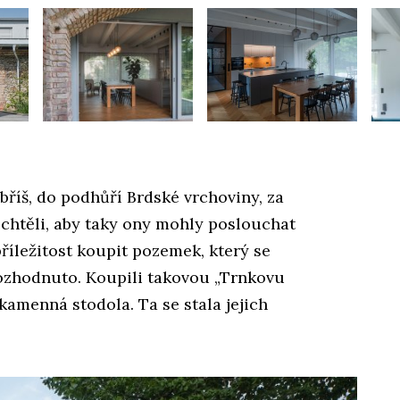
obříš, do podhůří Brdské vrchoviny, za
a chtěli, aby taky ony mohly poslouchat
příležitost koupit pozemek, který se
rozhodnuto. Koupili takovou „Trnkovu
 kamenná stodola. Ta se stala jejich