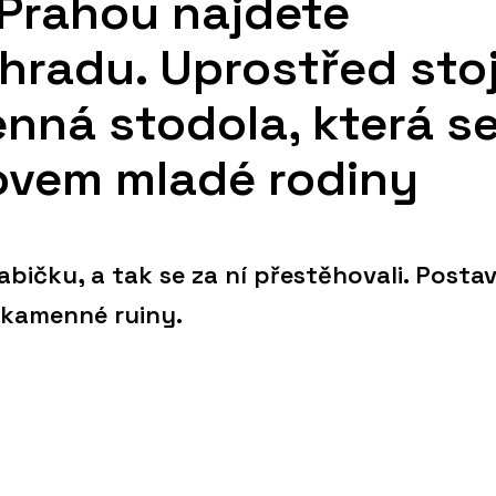
Prahou najdete
hradu. Uprostřed stoj
nná stodola, která s
ovem mladé rodiny
bičku, a tak se za ní přestěhovali. Postavi
 kamenné ruiny.