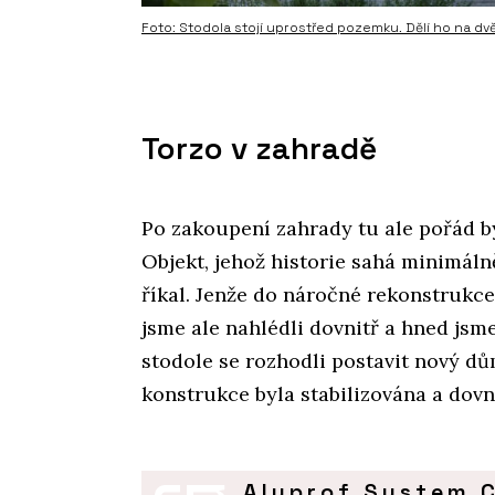
Foto: Stodola stojí uprostřed pozemku. Dělí ho na 
Torzo v zahradě
Po zakoupení zahrady tu ale pořád by
Objekt, jehož historie sahá minimáln
říkal. Jenže do náročné rekonstrukce
jsme ale nahlédli dovnitř a hned jsme v
stodole se rozhodli postavit nový dů
konstrukce byla stabilizována a dovn
Aluprof System C