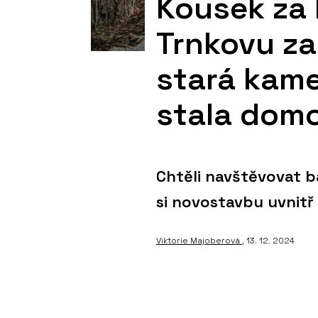
Kousek za 
Trnkovu za
stará kame
stala dom
Chtěli navštěvovat ba
si novostavbu uvnitř
Viktorie Majoberová
, 13. 12. 2024