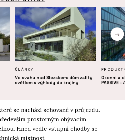
ČLÁNKY
PRODUKTY
Ve svahu nad Slezskem: dům zalitý
Okenní a dveřní
světlem s výhledy do krajiny
PASSIVE - Aluprof
které se nachází schované v průjezdu.
o především prostorným obývacím
elnou. Hned vedle vstupní chodby se
chnická místnost.