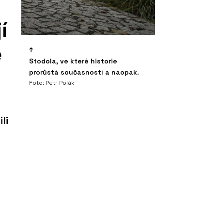
í
e
Stodola, ve které historie
prorůstá současností a naopak.
Foto: Petr Polák
li