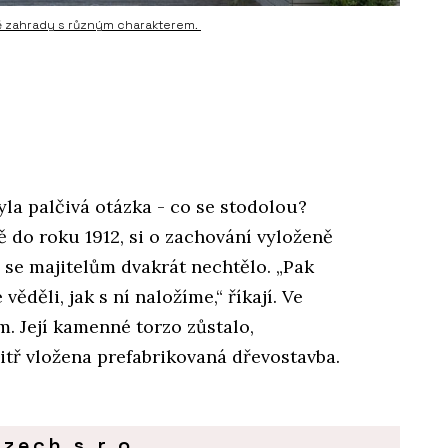
dvě zahrady s různým charakterem.
la palčivá otázka - co se stodolou?
ě do roku 1912, si o zachování vyloženě
 se majitelům dvakrát nechtělo. „Pak
ěděli, jak s ní naložíme,“ říkají. Ve
m. Její kamenné torzo zůstalo,
itř vložena prefabrikovaná dřevostavba.
zech s.r.o.