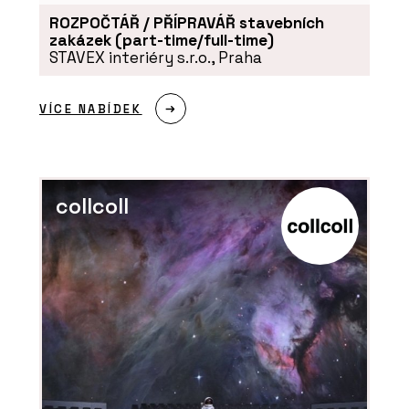
ROZPOČTÁŘ / PŘÍPRAVÁŘ stavebních
zakázek (part-time/full-time)
STAVEX interiéry s.r.o., Praha
SLUŽBY
VÍCE NABÍDEK
Výroba na zakázku - DEVOTO
collcoll