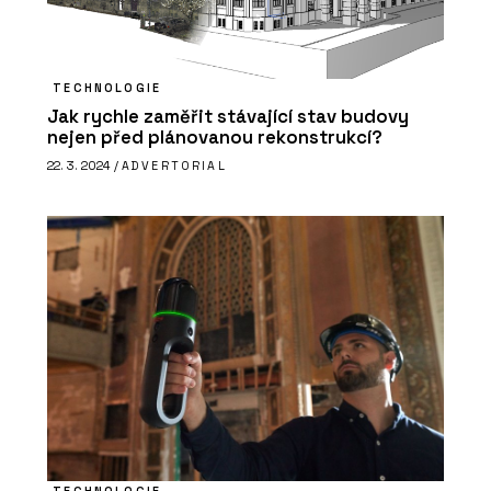
TECHNOLOGIE
Jak rychle zaměřit stávající stav budovy
ČLÁNKY
nejen před plánovanou rekonstrukcí?
Showroom a dílna DEVOTO
22. 3. 2024 /
ADVERTORIAL
O FIRMĚ
DEVOTO
TECHNOLOGIE