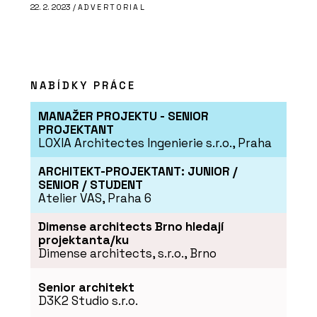
ČLÁNKY
22. 2. 2023 /
ADVERTORIAL
Secesní byt na nábřeží
NABÍDKY PRÁCE
MANAŽER PROJEKTU - SENIOR
PROJEKTANT
LOXIA Architectes Ingenierie s.r.o., Praha
ARCHITEKT-PROJEKTANT: JUNIOR /
SENIOR / STUDENT
ČLÁNKY
Atelier VAS, Praha 6
Nic neodflákneme, to se v řemesle
nevyplácí. S Lukášem Lédlem o výrobě
Dimense architects Brno hledají
nábytku v Libčicích nad Vltavou
projektanta/ku
Dimense architects, s.r.o., Brno
Senior architekt
D3K2 Studio s.r.o.