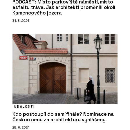
PODCAST: Místo parkoviště náměstí, místo
asfaltu tráva. Jak architekti proměnili okolí
Kamencového jezera
ČLÁNKY
Tvárnice Silka namísto železobetonu
31. 8. 2024
na druhém bytovém domě Rezidence
Triangl v Brně
PRODUKTY
Vápenopískové tvárnice Silka - Xella
UDÁLOSTI
Kdo postoupil do semifinále? Nominace na
Českou cenu za architekturu vyhlášeny
28. 6. 2024