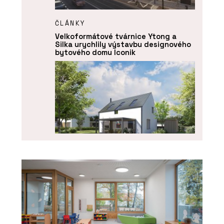
ČLÁNKY
Velkoformátové tvárnice Ytong a
Silka urychlily výstavbu designového
bytového domu Iconik
SLUŽBY
Návrh a projektování projektů - Xella