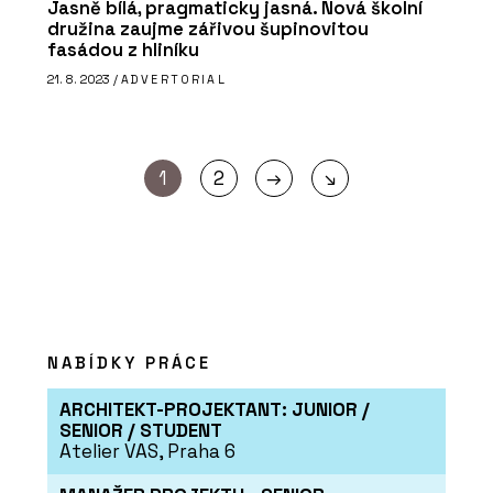
Jasně bílá, pragmaticky jasná. Nová školní
družina zaujme zářivou šupinovitou
fasádou z hliníku
21. 8. 2023 /
ADVERTORIAL
→
1
2
↘
NABÍDKY PRÁCE
ARCHITEKT-PROJEKTANT: JUNIOR /
SENIOR / STUDENT
Atelier VAS, Praha 6