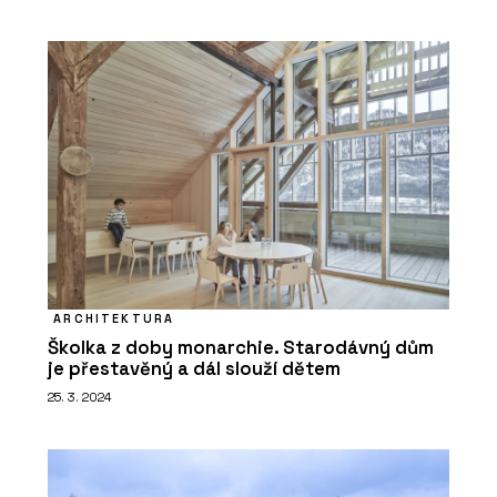
SLUŽBY
Podpora v průběhu realizace - Xella
ARCHITEKTURA
Školka z doby monarchie. Starodávný dům
je přestavěný a dál slouží dětem
25. 3. 2024
PRODUKTY
Minerální izolační deska Multipor -