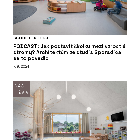
ARCHITEKTURA
PODCAST: Jak postavit školku mezi vzrostlé
PRODUKTY
stromy? Architektům ze studia Sporadical
Pórobetonový stavební materiál
se to povedlo
Ytong - Xella
7. 9. 2024
NAŠE
TÉMA
SLUŽBY