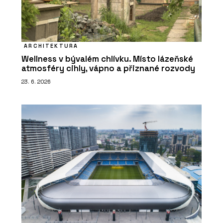
ARCHITEKTURA
Wellness v bývalém chlívku. Místo lázeňské
atmosféry cihly, vápno a přiznané rozvody
23. 6. 2026