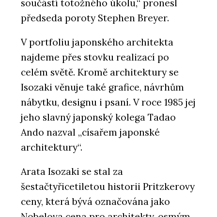
součástí totožného úkolu,“ pronesl
předseda poroty Stephen Breyer.
V portfoliu japonského architekta
najdeme přes stovku realizací po
celém světě. Kromě architektury se
Isozaki věnuje také grafice, návrhům
nábytku, designu i psaní. V roce 1985 jej
jeho slavný japonský kolega Tadao
Ando nazval „císařem japonské
architektury“.
Arata Isozaki se stal za
šestačtyřicetiletou historii Pritzkerovy
ceny, která bývá označována jako
Nobelova cena pro architekty, osmým