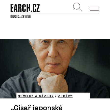
NOVINKY A NÁZORY
/
ZPRÁVY
„Císař japonské