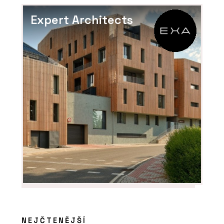
ČLÁNKY
Expert Architects
Hliníkové systémy Schüco: Posunout,
nebo shrnout?
PRODUKTY
Okna Schüco AWS WoodDesign
NEJČTENĚJŠÍ