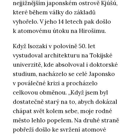
nejjižnějším japonském ostrově Kjúšú,
které během války do základů
vyhořelo. V jeho 14 letech pak došlo
k atomovému útoku na Hirošimu.
Když Isozaki v polovině 50. let
vystudoval architekturu na Tokijské
univerzitě, kde absolvoval i doktorské
studium, nacházelo se celé Japonsko
v poválečné krizi a procházelo
celkovou obměnou. „Když jsem byl
dostatečně starý na to, abych dokázal
chápat svět kolem sebe, moje rodné
město lehlo popelem. Na druhé straně
pobřeží došlo ke svržení atomové