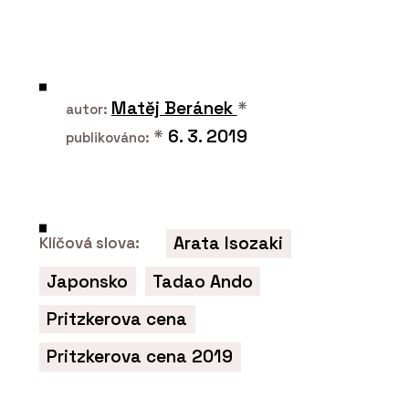
ČLÁNKY
Rekonstrukce kultovní restaurace
Sansibar na ostrově v Severním moři.
Dřevěná okna nahradil hliník, není to
ale poznat
Matěj Beránek
*
autor:
*
6. 3. 2019
publikováno:
Arata Isozaki
Klíčová slova:
Japonsko
Tadao Ando
O FIRMĚ
Schüco CZ s.r.o.
Pritzkerova cena
Pritzkerova cena 2019