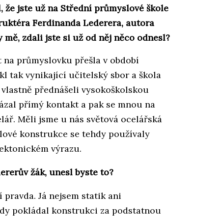
l, že jste už na Střední průmyslové škole
truktéra Ferdinanda Lederera, autora
 mě, zdali jste si už od něj něco odnesl?
t na průmyslovku přešla v období
l tak vynikající učitelský sbor a škola
vlastně přednášeli vysokoškolskou
vázal přímý kontakt a pak se mnou na
lář. Měli jsme u nás světová ocelářská
lové konstrukce se tehdy používaly
itektonickém výrazu.
ererův žák, unesl byste to?
ní pravda. Já nejsem statik ani
vždy pokládal konstrukci za podstatnou