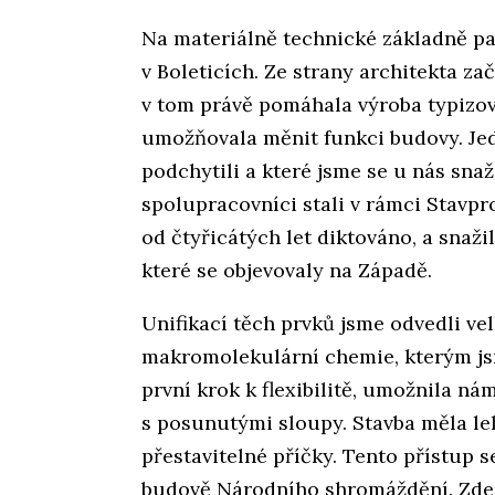
Na materiálně technické základně pak
v Boleticích. Ze strany architekta zač
v tom právě pomáhala výroba typizova
umožňovala měnit funkci budovy. Jed
podchytili a které jsme se u nás snaži
spolupracovníci stali v rámci Stavpr
od čtyřicátých let diktováno, a snaži
které se objevovaly na Západě.
Unifikací těch prvků jsme odvedli ve
makromolekulární chemie, kterým jsm
první krok k flexibilitě, umožnila n
s posunutými sloupy. Stavba měla le
přestavitelné příčky. Tento přístup 
budově Národního shromáždění. Zde j