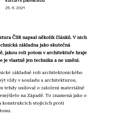
kulturní památkou
25. 6. 2021
ektura ČSR napsal několik článků. V nich
echnická základna jako skutečná
ě, jakou roli potom v architektuře hraje
e je vlastně jen technika a ne umění.
nické základně roli architektonického
být vždy v souladu s architekturou,
em tehdy usiloval o založení materiálně
přemýšlelo na Západě. To znamená jako o
 konstrukcích stojících proti
tonu.