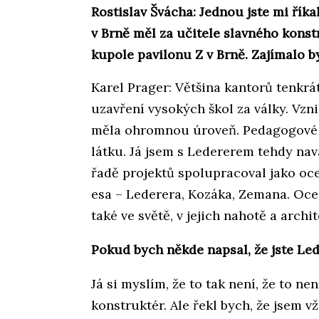
Rostislav Švácha: Jednou jste mi říka
v Brně měl za učitele slavného kons
kupole pavilonu Z v Brně. Zajímalo by
Karel Prager: Většina kantorů tenkrá
uzavření vysokých škol za války. Vznik
měla ohromnou úroveň. Pedagogové 
látku. Já jsem s Ledererem tehdy na
řadě projektů spolupracoval jako oce
esa – Lederera, Kozáka, Zemana. Oce
také ve světě, v jejich nahotě a arch
Pokud bych někde napsal, že jste Led
Já si myslím, že to tak není, že to ne
konstruktér. Ale řekl bych, že jsem 