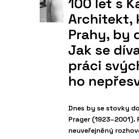
100 let s 
Architekt, 
Prahy, by 
Jak se dív
práci svýc
ho nepřesv
Dnes by se stovky do
Prager (1923–2001). P
neuveřejněný rozhovo