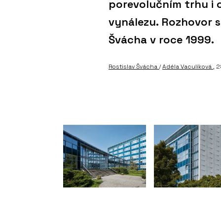
porevolučním trhu i 
vynálezu. Rozhovor s 
Švácha v roce 1999.
Rostislav Švácha
/
Adéla Vaculíková
, 