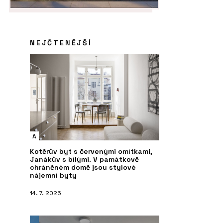
NEJČTENĚJŠÍ
A
Kotěrův byt s červenými omítkami,
Janákův s bílými. V památkově
chráněném domě jsou stylové
nájemní byty
14. 7. 2026