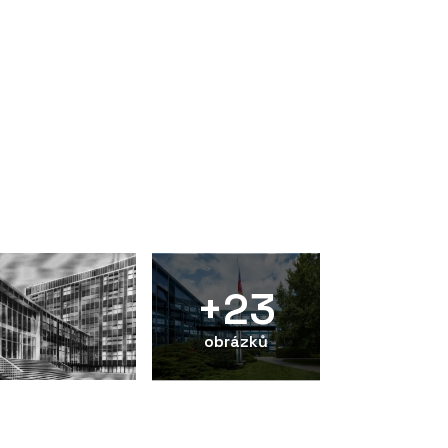
+23
obrázků