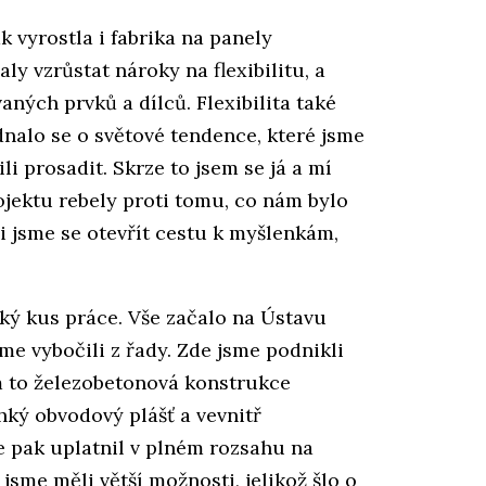
 vyrostla i fabrika na panely
aly vzrůstat nároky na flexibilitu, a
ných prvků a dílců. Flexibilita také
nalo se o světové tendence, které jsme
li prosadit. Skrze to jsem se já a mí
ojektu rebely proti tomu, co nám bylo
li jsme se otevřít cestu k myšlenkám,
lký kus práce. Vše začalo na Ústavu
e vybočili z řady. Zde jsme podnikli
ám to železobetonová konstrukce
hký obvodový plášť a vevnitř
se pak uplatnil v plném rozsahu na
sme měli větší možnosti, jelikož šlo o