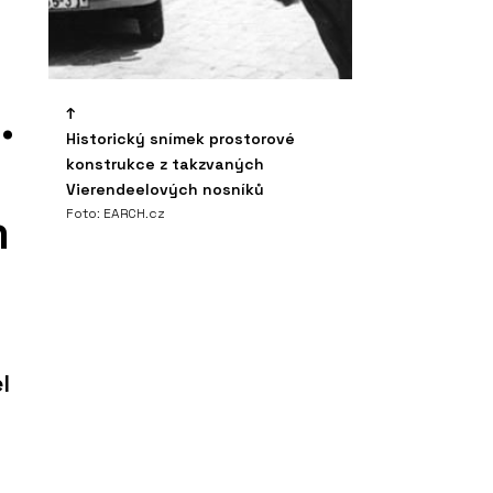
.
Historický snímek prostorové
konstrukce z takzvaných
Vierendeelových nosníků
m
Foto: EARCH.cz
l