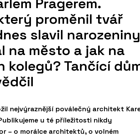
Karlem Pragerem.
který proměnil tvář
dnes slavil narozeniny
al na město a jak na
h kolegů? Tančící dů
ědčil
žil nejvýraznější poválečný architekt Kare
ublikujeme u té příležitosti nikdy
r – o morálce architektů, o volném