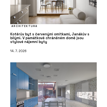
ARCHITEKTURA
Kotěrův byt s červenými omítkami, Janákův s
bílými. V památkově chráněném domě jsou
stylové nájemní byty
14. 7. 2026