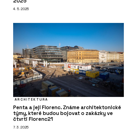
2025
4. 5. 2025
ČLÁNKY
Pergamenka: Nový život
holešovického brownfieldu
ARCHITEKTURA
Penta a její Florenc. Známe architektonické
O FIRMĚ
týmy, které budou bojovat o zakázky ve
LASSELSBERGER (RAKO)
čtvrti Florenc21
7. 3. 2025