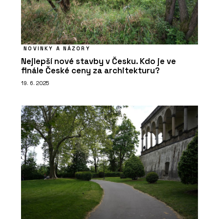
NOVINKY A NÁZORY
Nejlepší nové stavby v Česku. Kdo je ve
finále České ceny za architekturu?
19. 6. 2025
ČLÁNKY
Plzeňské nádraží prošlo rekonstrukcí
a stává se moderním dopravním uzlem