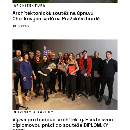
PRODUKTY
ARCHITEKTURA
Série keramických dlaždic MIXTONE -
RAKO
Architektonická soutěž na úpravu
Chotkových sadů na Pražském hradě
19. 5. 2025
PRODUKTY
Série dlaždic RAVE - RAKO
NOVINKY A NÁZORY
Výzva pro budoucí architekty. Hlaste svou
diplomovou práci do soutěže DIPLOM.KY