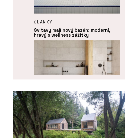
ČLÁNKY
Svitavy mají nový bazén: moderní,
hravý s wellness zážitky
PRODUKTY
Série keramických obkladů PINO -
RAKO