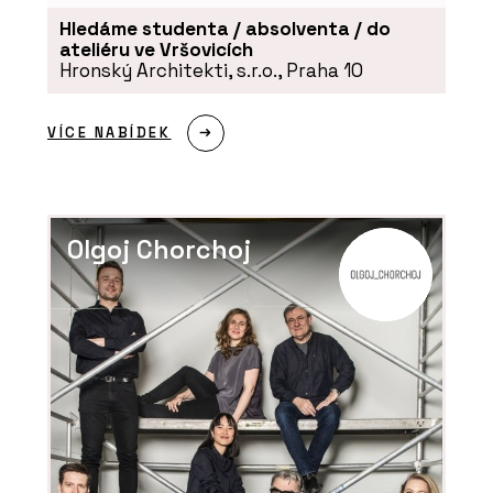
Hledáme studenta / absolventa / do
ateliéru ve Vršovicích
Hronský Architekti, s.r.o., Praha 10
PRODUKTY
VÍCE NABÍDEK
Tvrzený kámen Calacatta Olympos -
TechniStone
Olgoj Chorchoj
PRODUKTY
Tvrzený Kámen Morning Daisy -
TechniStone