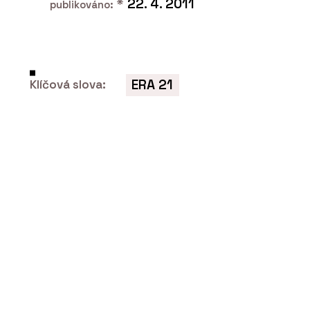
*
22. 4. 2011
publikováno:
ERA 21
Klíčová slova:
PRODUKTY
Tvrzený kámen Nuova Crema –
TechniStone