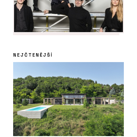
NEJČTENĚJŠÍ
PRODUKTY
Tvrzený Kámen Noble Concrete Grey -
TechniStone