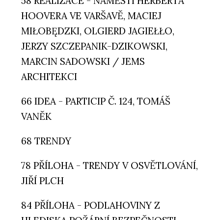
58 REALIZACE - NÁMĚSTÍ HERBERTA
HOOVERA VE VARŠAVĚ, MACIEJ
MIŁOBĘDZKI, OLGIERD JAGIEŁŁO,
JERZY SZCZEPANIK-DZIKOWSKI,
MARCIN SADOWSKI / JEMS
ARCHITEKCI
66 IDEA - PARTICIP Č. 124, TOMÁŠ
VANĚK
68 TRENDY
78 PŘÍLOHA - TRENDY V OSVĚTLOVÁNÍ,
JIŘÍ PLCH
84 PŘÍLOHA - PODLAHOVINY Z