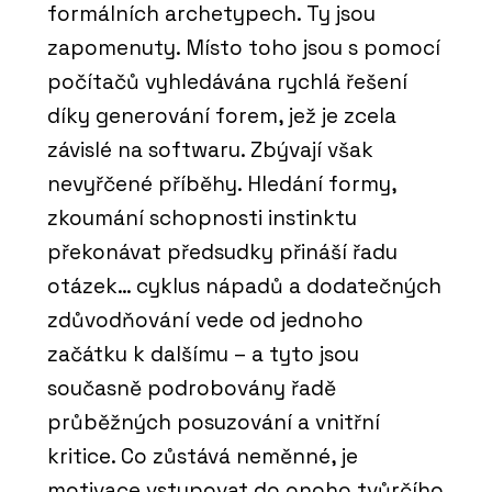
formálních archetypech. Ty jsou
zapomenuty. Místo toho jsou s pomocí
počítačů vyhledávána rychlá řešení
díky generování forem, jež je zcela
závislé na softwaru. Zbývají však
nevyřčené příběhy. Hledání formy,
zkoumání schopnosti instinktu
překonávat předsudky přináší řadu
otázek… cyklus nápadů a dodatečných
zdůvodňování vede od jednoho
začátku k dalšímu – a tyto jsou
současně podrobovány řadě
průběžných posuzování a vnitřní
kritice. Co zůstává neměnné, je
motivace vstupovat do onoho tvůrčího