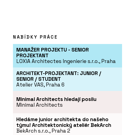
PRODUKTY
Tvrzený kámen Noble Arctic Night –
TechniStone
NABÍDKY PRÁCE
MANAŽER PROJEKTU - SENIOR
PROJEKTANT
LOXIA Architectes Ingenierie s.r.o., Praha
ARCHITEKT-PROJEKTANT: JUNIOR /
SENIOR / STUDENT
Atelier VAS, Praha 6
O FIRMĚ
TechniStone
Minimal Architects hledají posilu
Minimal Architects
Hledáme junior architekta do našeho
týmu! Architektonický ateliér BekArch
BekArch s.r.o., Praha 2