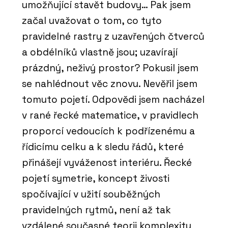
umožňující stavět budovy… Pak jsem
začal uvažovat o tom, co tyto
pravidelné rastry z uzavřených čtverců
a obdélníků vlastně jsou; uzavírají
prázdný, neživý prostor? Pokusil jsem
se nahlédnout věc znovu. Nevěřil jsem
tomuto pojetí. Odpovědi jsem nacházel
v rané řecké matematice, v pravidlech
proporcí vedoucích k podřízenému a
řídicímu celku a k sledu řádů, které
přinášejí vyváženost interiéru. Řecké
pojetí symetrie, koncept živosti
spočívající v užití souběžných
pravidelných rytmů, není až tak
vzdálené současné teorii komplexity