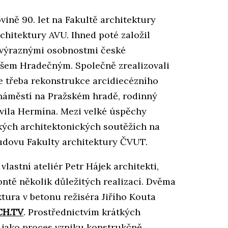
vině 90. let na Fakultě architektury
chitektury AVU. Ihned poté založil
i výraznými osobnostmi české
šem Hradečným. Společně zrealizovali
e třeba rekonstrukce arcidiecézního
náměstí na Pražském hradě, rodinný
vila Hermína. Mezi velké úspěchy
lkých architektonických soutěžích na
udovu Fakulty architektury ČVUT.
lastní ateliér Petr Hájek architekti,
ontě několik důležitých realizací. Dvěma
ktura v betonu režiséra Jiřího Kouta
CH.TV
. Prostřednictvím krátkých
 jako proces vzniku konstrukčně