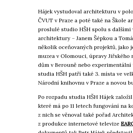
Hájek vystudoval architekturu v polo
ČVUT v Praze a poté také na Škole ar
proslulé studio HŠH spolu s dalším
architektury – Janem Šépkou a Tomá
několik oceňovaných projektů, jako j
muzea v Olomouci, úpravy Jiřského 
dům v Berouně nebo experimentální 
studia HŠH patří také 3. místa ve ve
Národní knihovnu v Praze a novou b
Po rozpadu studia HŠH Hájek založil v
které má po 11 letech fungování na k
z nich se věnoval také pořad Archite
z produkce internetové televize
EAR
dokumentů tak Petr Hájek představil