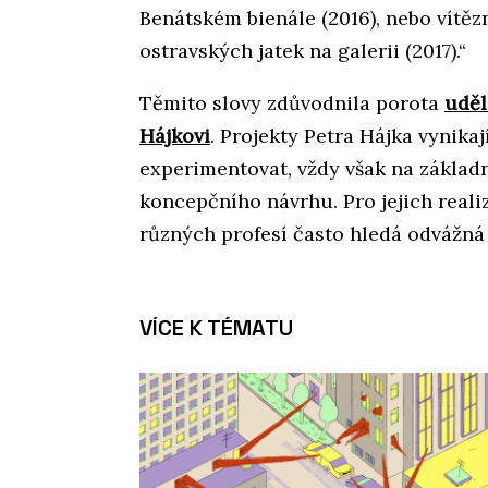
Benátském bienále (2016), nebo vítěz
ostravských jatek na galerii (2017).“
Těmito slovy zdůvodnila porota
uděl
Hájkovi
. Projekty Petra Hájka vynika
experimentovat, vždy však na zákla
koncepčního návrhu. Pro jejich reali
různých profesí často hledá odvážná
VÍCE K TÉMATU