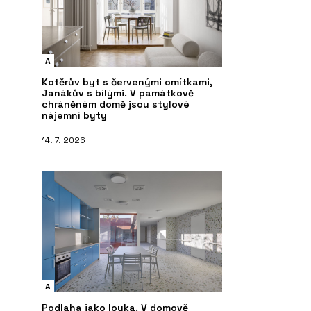
A
Kotěrův byt s červenými omítkami,
Janákův s bílými. V památkově
chráněném domě jsou stylové
nájemní byty
14. 7. 2026
A
Podlaha jako louka. V domově