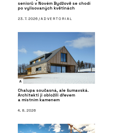
seniorů v Novém Bydžově se chodí
po vylisovaných květinách
23. 7. 2026 /
ADVERTORIAL
A
Chalupa současná, ale šumavská.
Architekti ji obložili dřevem
a místním kamenem
4. 8. 2026