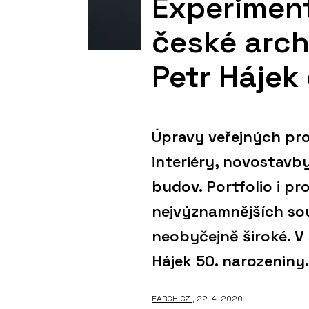
Experiment
české arch
Petr Hájek 
Úpravy veřejných pro
interiéry, novostavb
budov. Portfolio i pr
nejvýznamnějších so
neobyčejně široké. V
Hájek 50. narozeniny.
EARCH.CZ
, 22. 4. 2020