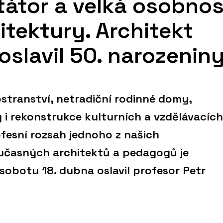
átor a velká osobnos
itektury. Architekt
oslavil 50. narozenin
stranství, netradiční rodinné domy,
y i rekonstrukce kulturních a vzdělávacích
ofesní rozsah jednoho z našich
učasných architektů a pedagogů je
 sobotu 18. dubna oslavil profesor Petr