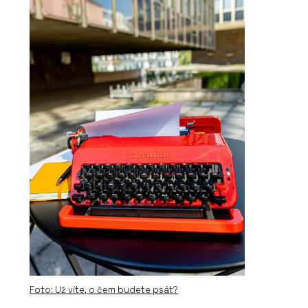
PRODUKTY
Vypínače a zásuvky DECENTE -
OBZOR
O FIRMĚ
OBZOR
Foto: Už víte, o čem budete psát?