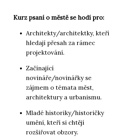
Kurz psaní o městě se hodí pro:
Architekty/architektky, kteří
hledají přesah za rámec
ČLÁNKY
projektování.
Šest dekád na OBZORu: Od
cibule k originálním vypínačům
Začínající
novináře/novinářky se
zájmem o témata měst,
architektury a urbanismu.
Mladé historiky/historičky
umění, kteří si chtějí
rozšiřovat obzory.