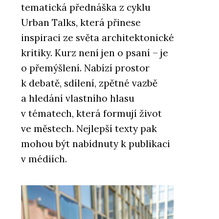
tematická přednáška z cyklu
Urban Talks, která přinese
inspiraci ze světa architektonické
ČLÁNKY
kritiky. Kurz není jen o psaní – je
Moderní pojetí páčkových
vypínačů NEXA z tradičních
o přemýšlení. Nabízí prostor
materiálů
k debatě, sdílení, zpětné vazbě
a hledání vlastního hlasu
v tématech, která formují život
ve městech. Nejlepší texty pak
mohou být nabídnuty k publikaci
v médiích.
PRODUKTY
Vypínače a zásuvky NEXA
RONDO - OBZOR