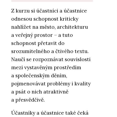
Z kurzu si účastníci a účastnice
PRODUKTY
odnesou schopnost kriticky
Vypínače a zásuvky NEXA
QUADRO - OBZOR
nahlížet na město, architekturu
a veřejný prostor – a tuto
schopnost přetavit do
srozumitelného a čtivého textu.
Naučí se rozpoznávat souvislosti
mezi vystavěným prostředím
a společenským děním,
PRODUKTY
pojmenovávat problémy i kvality
Vypínače a zásuvky RETRO -
OBZOR
a psát o nich atraktivně
a přesvědčivě.
Účastníky a účastnice také čeká