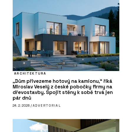
ARCHITEKTURA
„Dům přivezeme hotový na kamionu,“ říká
Miroslav Veselý z české pobočky firmy na
dřevostavby. Spojit stěny k sobě trvá jen
pár dnů
24. 2. 2026 /
ADVERTORIAL