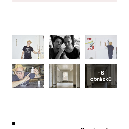
ČLÁNKY
Poválečná továrna na letecké
přístroje Microna se proměnila na
luxusní loftové bydlení s
autovýtahem a výhledem na Prahu
+6
obrázků
O FIRMĚ
Hi okna Hinton