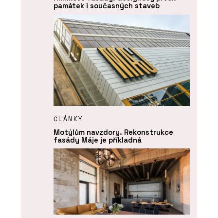
památek i současných staveb
ČLÁNKY
Motýlům navzdory. Rekonstrukce
fasády Máje je příkladná