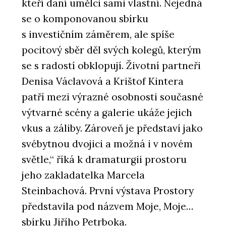
kteří daní umělci sami vlastní. Nejedná
se o komponovanou sbírku
s investičním záměrem, ale spíše
pocitový sběr děl svých kolegů, kterým
se s radostí obklopují. Životní partneři
Denisa Václavová a Krištof Kintera
patří mezi výrazné osobnosti současné
výtvarné scény a galerie ukáže jejich
vkus a záliby. Zároveň je představí jako
svébytnou dvojici a možná i v novém
světle,“ říká k dramaturgii prostoru
jeho zakladatelka Marcela
Steinbachová. První výstava Prostory
představila pod názvem Moje, Moje…
sbírku Jiřího Petrboka.