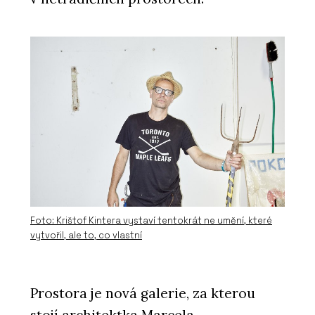
Foto: Krištof Kintera vystaví tentokrát ne umění, které
vytvořil, ale to, co vlastní
Prostora je nová galerie, za kterou