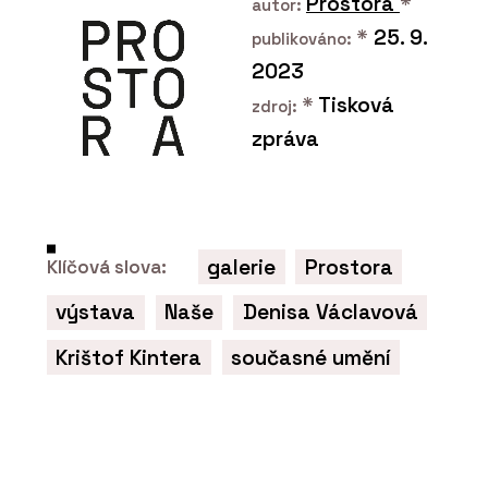
Prostora
*
autor:
*
25. 9.
publikováno:
2023
*
Tisková
zdroj:
zpráva
ČLÁNKY
Mezi výhody hliníkových oken patří
jejich dlouhá životnost a materiál se
galerie
Prostora
Klíčová slova:
dá zároveň dobře recyklovat, říká
Tomáš Pevný z HI okna HINTON
výstava
Naše
Denisa Václavová
Krištof Kintera
současné umění