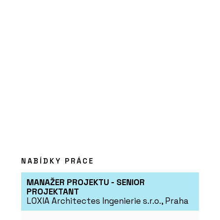
ČLÁNKY
Kvalitní materiály a precizní detaily.
Luxusní rezidence nad hlavním
nádražím snoubí eleganci a funkčnost
NABÍDKY PRÁCE
MANAŽER PROJEKTU - SENIOR
PROJEKTANT
LOXIA Architectes Ingenierie s.r.o., Praha