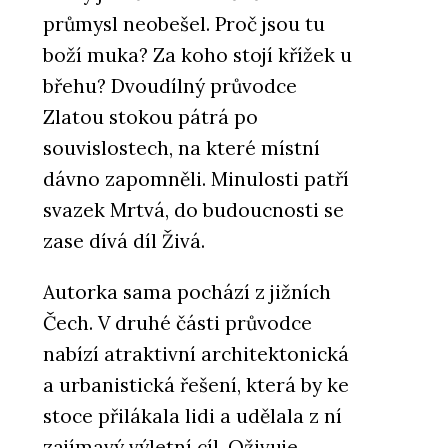
průmysl neobešel. Proč jsou tu
boží muka? Za koho stojí křížek u
břehu? Dvoudílný průvodce
Zlatou stokou pátrá po
souvislostech, na které místní
dávno zapomněli. Minulosti patří
svazek Mrtvá, do budoucnosti se
zase dívá díl Živá.
Autorka sama pochází z jižních
Čech. V druhé části průvodce
nabízí atraktivní architektonická
a urbanistická řešení, která by ke
stoce přilákala lidi a udělala z ní
zajímavý výletní cíl. Oživuje