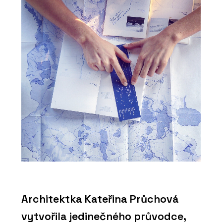
Architektka Kateřina Průchová
vytvořila jedinečného průvodce,