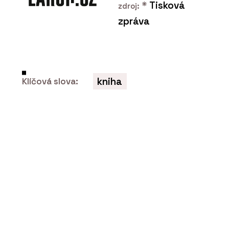
*
Tisková
zdroj:
Návrh a realizace interiéru
zpráva
roubenky
kniha
Klíčová slova: