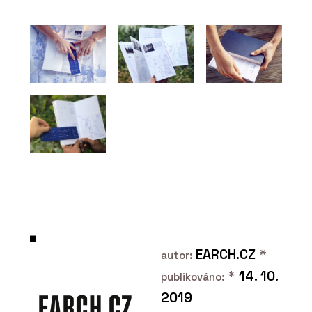
moderními prvky
ČLÁNKY
Dovolená v Krkonoších v
roubence u kachlových
kamen. Chalupa má vlastní
vinný sklípek a v okolí šumí
potok a lesy
EARCH.CZ
*
autor:
*
14. 10.
publikováno:
2019
SLUŽBY