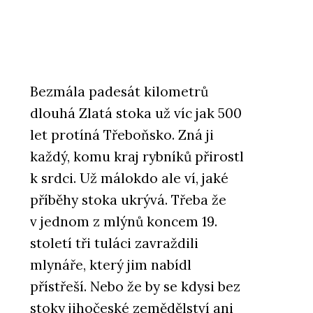
Bezmála padesát kilometrů
dlouhá Zlatá stoka už víc jak 500
let protíná Třeboňsko. Zná ji
každý, komu kraj rybníků přirostl
k srdci. Už málokdo ale ví, jaké
příběhy stoka ukrývá. Třeba že
v jednom z mlýnů koncem 19.
století tři tuláci zavraždili
mlynáře, který jim nabídl
přístřeší. Nebo že by se kdysi bez
stoky jihočeské zemědělství ani