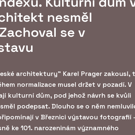
indexu. Kulturní dům 
rchitekt nesměl
Zachoval se v
stavu
eské architektury" Karel Prager zakousl, 
během normalizace musel držet v pozadí. V
ají kulturní dům, pod jehož návrh se kvůli
směl podepsat. Dlouho se o něm nemluvil
připomínají v Březnici výstavou fotografií 
esně ke 101. narozeninám významného