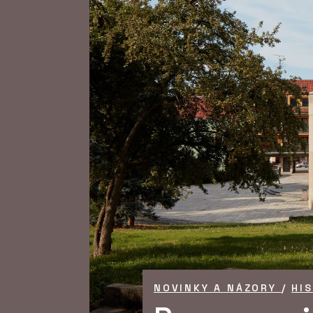
NOVINKY A NÁZORY
/
HI