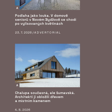
A
Podlaha jako louka. V domově
seniorů v Novém Bydžově se chodí
po vylisovaných květinách
23. 7. 2026 /
ADVERTORIAL
A
Chalupa současná, ale šumavská.
Architekti ji obložili dřevem
a místním kamenem
4. 8. 2026