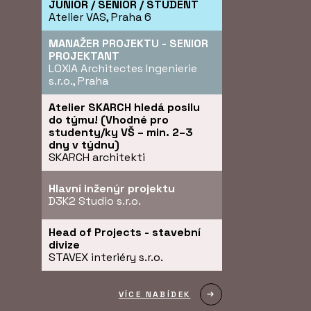
JUNIOR / SENIOR / STUDENT
Atelier VAS, Praha 6
MANAŽER PROJEKTU - SENIOR
PROJEKTANT
LOXIA Architectes Ingenierie
s.r.o., Praha
Atelier SKARCH hledá posilu
do týmu! (Vhodné pro
studenty/ky VŠ – min. 2–3
dny v týdnu)
SKARCH architekti
Hlavní inženýr projektu
D3K2 Studio s.r.o.
Head of Projects - stavební
divize
STAVEX interiéry s.r.o.
VÍCE NABÍDEK