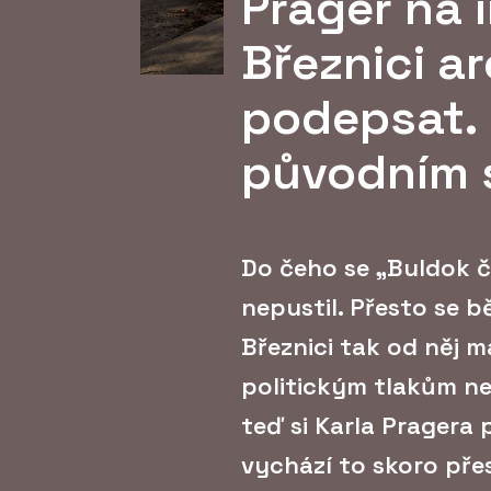
Prager na 
Březnici a
podepsat. 
původním 
Do čeho se „Buldok č
nepustil. Přesto se 
Březnici tak od něj m
politickým tlakům ne
teď si Karla Pragera 
vychází to skoro př