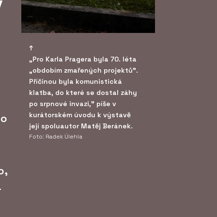
v
„Pro Karla Pragera byla 70. léta
„obdobím zmařených projektů".
Příčinou byla komunistická
klatba, do které se dostal záhy
po srpnové invazi," píše v
kurátorském úvodu k výstavě
to
její spoluautor Matěj Beránek.
Foto: Radek Úlehla
o,
-