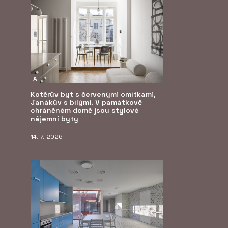
A
Kotěrův byt s červenými omítkami,
Janákův s bílými. V památkově
chráněném domě jsou stylové
nájemní byty
14. 7. 2026