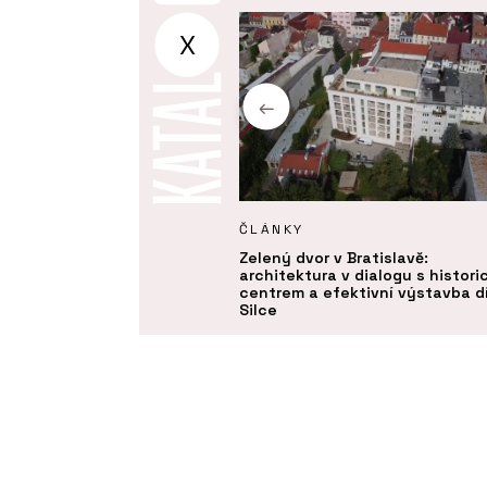
X
KTY
ČLÁNKY
í izolační deska Multipor -
Zelený dvor v Bratislavě:
architektura v dialogu s histor
centrem a efektivní výstavba d
Silce