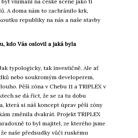
 být vnímáni na české scéně jako ti
dů. A doma nám to zachránilo krk,
koutku republiky na nás a naše stavby
, kdo Vás oslovil a jaká byla
ak typologicky, tak investičně. Ale ať
ředků nebo soukromým developerem,
dlouho. Pěší zóna v Chebu 11 a TRIPLEX v
tech se dá říct, že se za tu dobu
a, která si náš koncept úprav pěší zóny
lkám změnila dvakrát. Projekt TRIPLEX
paradoxně to byl majitel, ze kterého jsme
li, že naše předsudky vůči ruskému