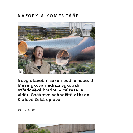
NÁZORY A KOMENTÁŘE
PRODUKTY
S
ání projektů -
Pórobetonový stavební materiál
Re
N
Ytong - Xella
Nový stavební zákon budí emoce. U
Masarykova nádraží vykopali
středověké hradby – můžete je
vidět. Gočárovo schodiště v Hradci
Králové čeká oprava
20. 7. 2026