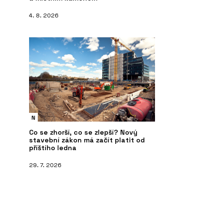
4. 8. 2026
N
Co se zhorší, co se zlepší? Nový
stavební zákon má začít platit od
příštího ledna
29. 7. 2026