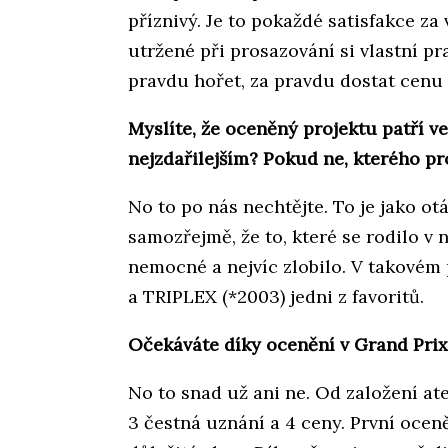
příznivý. Je to pokaždé satisfakce za
utržené při prosazování si vlastní pra
pravdu hořet, za pravdu dostat cenu
Myslíte, že oceněný projektu patří v
nejzdařilejším? Pokud ne, kterého pr
No to po nás nechtějte. To je jako ot
samozřejmě, že to, které se rodilo v n
nemocné a nejvíc zlobilo. V takovém 
a TRIPLEX (*2003) jedni z favoritů.
Očekáváte díky ocenění v Grand Prix
No to snad už ani ne. Od založení ate
3 čestná uznání a 4 ceny. První ocen