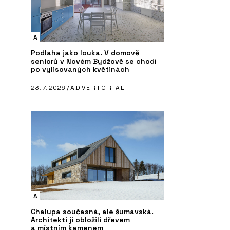
A
Podlaha jako louka. V domově
seniorů v Novém Bydžově se chodí
po vylisovaných květinách
23. 7. 2026 /
ADVERTORIAL
A
Chalupa současná, ale šumavská.
Architekti ji obložili dřevem
a místním kamenem