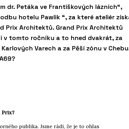
um dr. Petáka ve Františkových lázních“,
dbu hotelu Pawlik “, za které ateliér získ
nd Prix Architektů. Grand Prix Architektů
l i v tomto ročníku a to hned dvakrát, za
 Karlových Varech a za Pěší zónu v Chebu
 A69?
 Prix?
orného publika. Jsme rádi, že je to ohlas