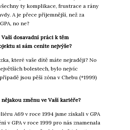
 všechny ty komplikace, frustrace a rány
vdy. A je přece příjemnější, než za
 GPA, no ne?
e Vaší dosavadní práci k těm
ojektu si sám ceníte nejvýše?
ázka, které vaše dítě máte nejraději? No
ejvětších bolestech, bylo nejvíc
případě jsou pěší zóna v Chebu (*1999)
 nějakou změnu ve Vaší kariéře?
liéru A69 v roce 1994 jsme získali v GPA
ění v GPA v roce 1999 pro nás znamenala