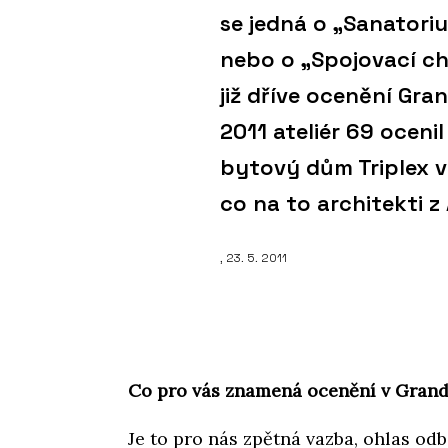
se jedná o „Sanatori
nebo o „Spojovací cho
již dříve ocenění Gra
2011 ateliér 69 oceni
bytový dům Triplex v
co na to architekti z
, 23. 5. 2011
Co pro vás znamená ocenění v Grand
Je to pro nás zpětná vazba, ohlas odb