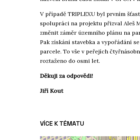
V případě TRIPLEXU byl prvním šťa
spolupráci na projektu přizval Aleš 
změnit záměr územního plánu na par
Pak získání stavebka a vypořádání se 
parcele. To vše v peřejích čtyřnásobn
roztaženo do osmi let.
Děkuji za odpovědi!
Jiří Kout
VÍCE K TÉMATU