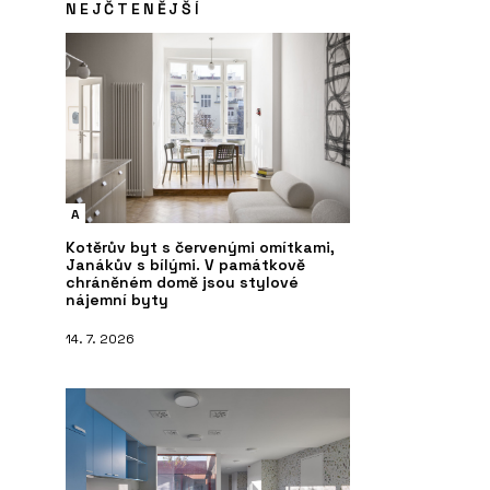
NEJČTENĚJŠÍ
A
Kotěrův byt s červenými omítkami,
Janákův s bílými. V památkově
chráněném domě jsou stylové
nájemní byty
14. 7. 2026