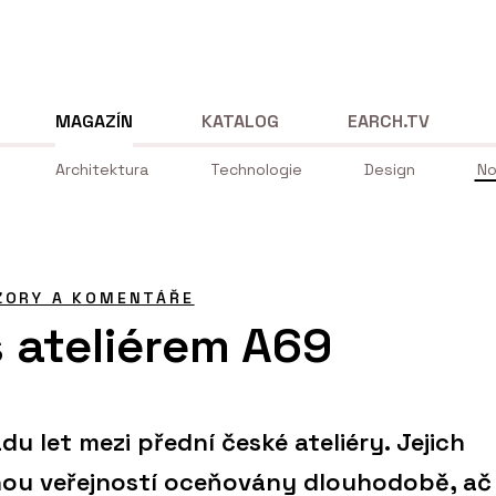
MAGAZÍN
KATALOG
EARCH.TV
Architektura
Technologie
Design
No
ZORY A KOMENTÁŘE
 ateliérem A69
řadu let mezi přední české ateliéry. Jejich
nou veřejností oceňovány dlouhodobě, ač