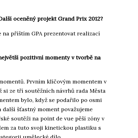
alší oceněný projekt Grand Prix 2012?
na příštím GPA prezentovat realizací
největší pozitivní momenty v tvorbě na
h momentů. Prvním klíčovým momentem v
ž si ze tří soutěžních návrhů rada Města
mentem bylo, když se podařilo po osmi
za další šťastný moment považujeme
řské soutěži na point de vue pěší zóny v
m za tuto svoji kinetickou plastiku s
ategorii umělecké dílo.