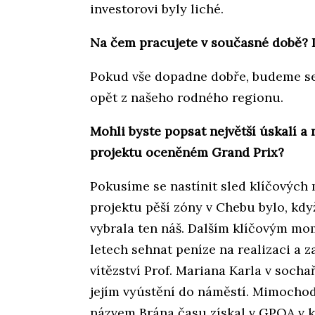
investorovi byly liché.
Na čem pracujete v současné době? D
Pokud vše dopadne dobře, budeme se 
opět z našeho rodného regionu.
Mohli byste popsat největší úskalí a 
projektu oceněném Grand Prix?
Pokusíme se nastínit sled klíčovýc
projektu pěší zóny v Chebu bylo, kdy
vybrala ten náš. Dalším klíčovým mo
letech sehnat peníze na realizaci a 
vítězství Prof. Mariana Karla v socha
jejím vyústění do náměstí. Mimochode
názvem Brána času získal v GPOA v k