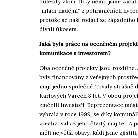
důležitý zlom. Díky němu jsme začali
„mladí nadějní“ z pohraničních hvoz
protože se naši rodáci ze západního 
dívali úkosem.
Jaká byla práce na oceněném projektu
komunikace s investorem?
Oba oceněné projekty jsou rozdílné. J
byly financovány z veřejných prost
mají jedno společné. Trvaly strašně 
Karlových Varech 8 let. V obou projek
změnili investoři. Reprezentace měst
vybrala v roce 1999, se díky komuná
zrealizoval až jeho čtvrtý majitel. A 
měli největší obavy. Rádi jsme zjisti