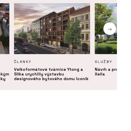
ČLÁNKY
SLUŽBY
Velkoformátové tvárnice Ytong a
Návrh a projektov
ickým
Silka urychlily výstavbu
Xella
íky
designového bytového domu Iconik