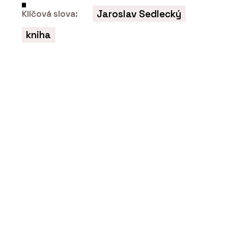
O FIRMĚ
Jaroslav Sedlecký
Klíčová slova:
CHYTRÉ FASÁDY
kniha
PRODUKTY
Fasádní desky z vysokotlakého
laminátu MEG - CHYTRÉ FASÁDY