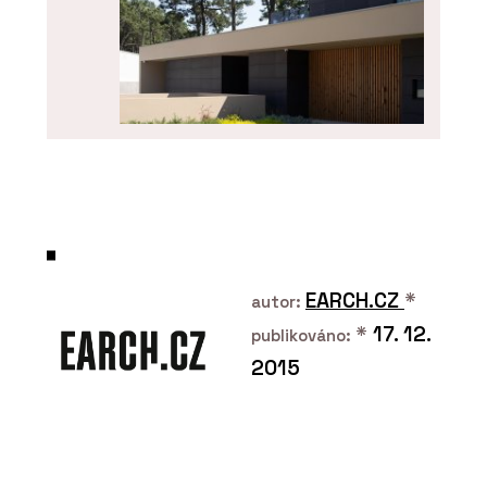
PRODUKTY
Fasádní panely FRONTEK - CHYTRÉ
FASÁDY
EARCH.CZ
*
autor:
*
17. 12.
publikováno:
2015