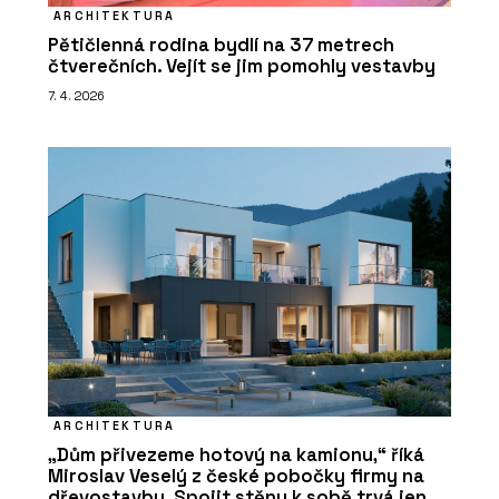
ARCHITEKTURA
Pětičlenná rodina bydlí na 37 metrech
čtverečních. Vejít se jim pomohly vestavby
7. 4. 2026
ARCHITEKTURA
„Dům přivezeme hotový na kamionu,“ říká
Miroslav Veselý z české pobočky firmy na
dřevostavby. Spojit stěny k sobě trvá jen