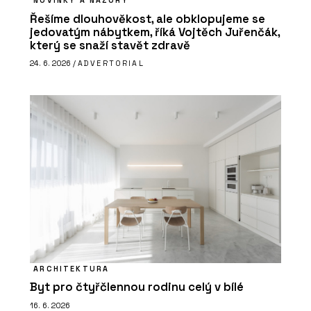
NOVINKY A NÁZORY
Řešíme dlouhověkost, ale obklopujeme se
jedovatým nábytkem, říká Vojtěch Juřenčák,
který se snaží stavět zdravě
24. 6. 2026 /
ADVERTORIAL
ARCHITEKTURA
Byt pro čtyřčlennou rodinu celý v bílé
16. 6. 2026