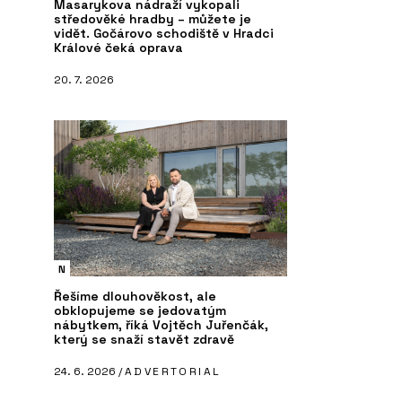
Masarykova nádraží vykopali
středověké hradby – můžete je
vidět. Gočárovo schodiště v Hradci
Králové čeká oprava
20. 7. 2026
N
Řešíme dlouhověkost, ale
obklopujeme se jedovatým
nábytkem, říká Vojtěch Juřenčák,
který se snaží stavět zdravě
24. 6. 2026 /
ADVERTORIAL