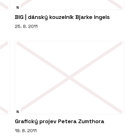
N
BIG | dánský kouzelník Bjarke Ingels
25. 8. 2011
N
Grafický projev Petera Zumthora
19. 8. 2011