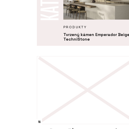
KTY
PRODUKTY
 kámen Noble Quartzite -
Tvrzený kámen Emperador Beige
Stone
TechniStone
N