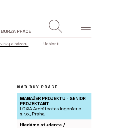
BURZA PRÁCE
vinky a názory
Události
NABÍDKY PRÁCE
MANAŽER PROJEKTU - SENIOR
PROJEKTANT
LOXIA Architectes Ingenierie
s.r.o., Praha
Hledáme studenta /