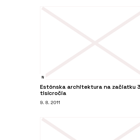
N
Estónska architektura na začiatku 3
tisícročia
9. 8. 2011