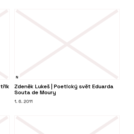
N
třík
Zdeněk Lukeš | Poetický svět Eduarda
Souta de Moury
1. 6. 2011