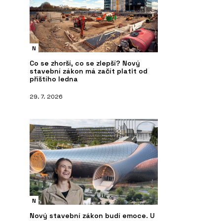
N
Co se zhorší, co se zlepší? Nový
stavební zákon má začít platit od
příštího ledna
29. 7. 2026
N
Nový stavební zákon budí emoce. U