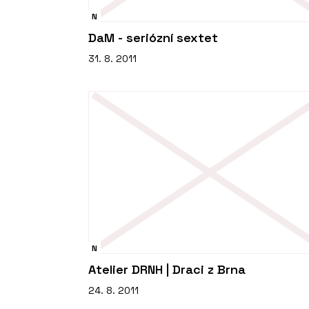
N
DaM - seriózní sextet
31. 8. 2011
N
Atelier DRNH | Draci z Brna
24. 8. 2011