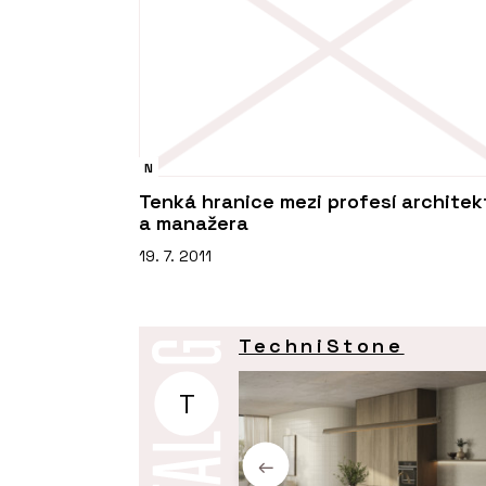
N
Tenká hranice mezi profesí architek
a manažera
19. 7. 2011
TechniStone
T