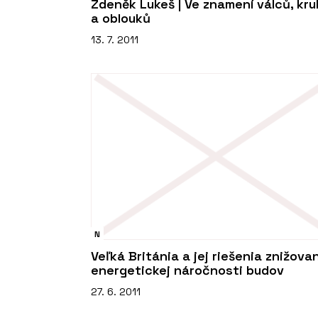
Zdeněk Lukeš | Ve znamení válců, kr
a oblouků
13. 7. 2011
N
Veľká Británia a jej riešenia znižova
energetickej náročnosti budov
27. 6. 2011