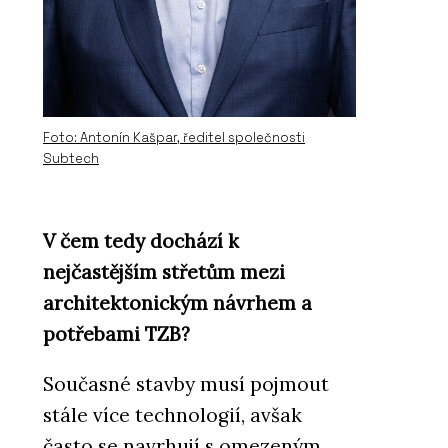
Foto: Antonín Kašpar, ředitel společnosti
Subtech
V čem tedy dochází k
nejčastějším střetům mezi
architektonickým návrhem a
potřebami TZB?
Současné stavby musí pojmout
stále více technologií, avšak
často se navrhují s omezeným