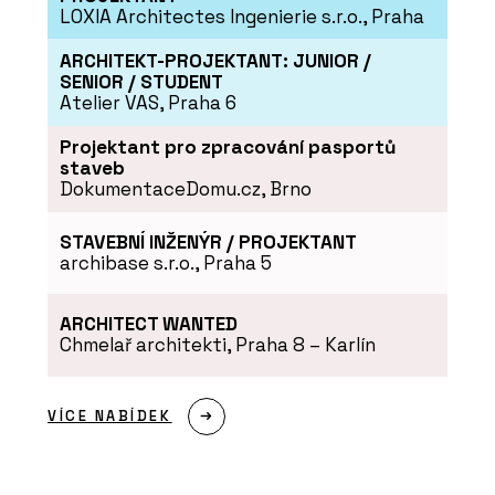
PRODUKTY
LOXIA Architectes Ingenierie s.r.o., Praha
Cyklostojan IKS - Urbania
ARCHITEKT-PROJEKTANT: JUNIOR /
SENIOR / STUDENT
Atelier VAS, Praha 6
Projektant pro zpracování pasportů
staveb
DokumentaceDomu.cz, Brno
STAVEBNÍ INŽENÝR / PROJEKTANT
archibase s.r.o., Praha 5
PRODUKTY
Lavička Spirit - Urbania
ARCHITECT WANTED
Chmelař architekti, Praha 8 – Karlín
VÍCE NABÍDEK