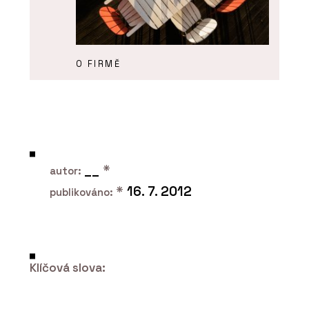
O FIRMĚ
Urbania
__
*
autor:
*
16. 7. 2012
publikováno:
PRODUKTY
Koš Tubo - Urbania
Klíčová slova: