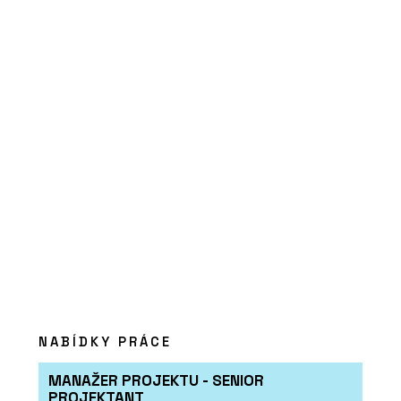
ČLÁNKY
“Levná řešení jsou ta nejdražší,” říká
Petr Starý z firmy Urbania. Navrhují
lavičky a koše, které dlouho vydrží
NABÍDKY PRÁCE
MANAŽER PROJEKTU - SENIOR
PROJEKTANT