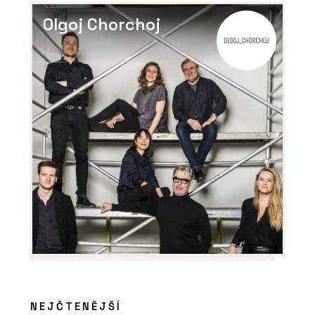
Olgoj Chorchoj
PRODUKTY
Lavička Lany - Urbania
PRODUKTY
Židle Bombshell - Urbania
NEJČTENĚJŠÍ