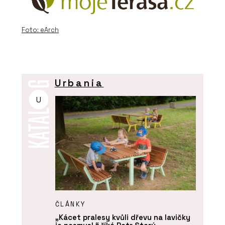
Foto: eArch
Urbania
U
ČLÁNKY
„Kácet pralesy kvůli dřevu na lavičky