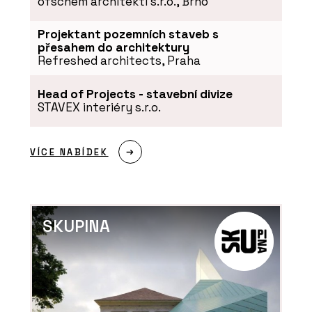
ofschem architekti s.r.o., Brno
ze 60. let inspirované
brutalismem navazují na
to nejlepší z minulosti
Projektant pozemních staveb s
přesahem do architektury
Refreshed architects, Praha
Head of Projects - stavební divize
STAVEX interiéry s.r.o.
PRODUKTY
VÍCE NABÍDEK
Pracovní křeslo Melody
Design - LD Seating
SKUPINA