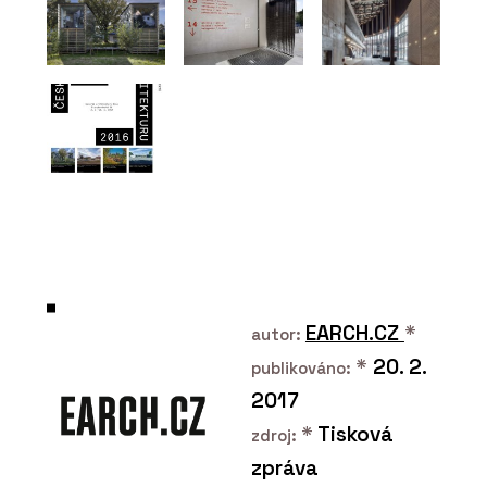
PRODUKTY
Konferenční a barová
židle Lotus - LD Seating
EARCH.CZ
*
autor:
*
20. 2.
publikováno:
PRODUKTY
2017
Křeslo Flexi Lounge - LD
*
Tisková
Seating
zdroj:
zpráva