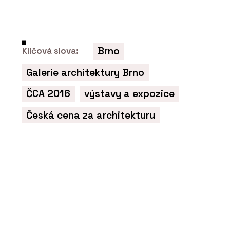
Brno
Klíčová slova:
ČLÁNKY
Galerie architektury Brno
„Jen skvělý produkt
nestačí, musíte ho mít
ČCA 2016
výstavy a expozice
taky kde adekvátně
prezentovat,“ říká Jakub
Huráb z LD Seating. Firma
Česká cena za architekturu
z Boskovic má nový
showroom v Karlíně
PRODUKTY