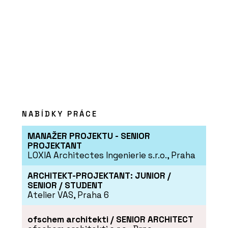
Konferenční židle Flexi
Light - LD Seating
PRODUKTY
Pracovní židle Arcus - LD
NABÍDKY PRÁCE
Seating
MANAŽER PROJEKTU - SENIOR
PROJEKTANT
LOXIA Architectes Ingenierie s.r.o., Praha
ARCHITEKT-PROJEKTANT: JUNIOR /
SENIOR / STUDENT
Atelier VAS, Praha 6
ČLÁNKY
ofschem architekti / SENIOR ARCHITECT
Nové kanceláře v budově