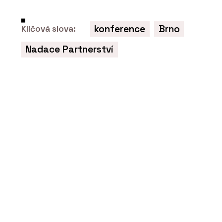
konference
Brno
Klíčová slova:
ČLÁNKY
Přírodní Marmoleum se se
Nadace Partnerství
socialistickým PVC nedá v ničem
srovnat, říká architekt René Dlesk.
Hodí se do paneláku, kanceláří i vily z
první republiky
PRODUKTY
Sametový vinyl Flotex - Forbo
Flooring Systems