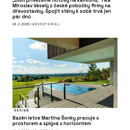
„Dům přivezeme hotový na kamionu,“ říká
Miroslav Veselý z české pobočky firmy na
dřevostavby. Spojit stěny k sobě trvá jen
pár dnů
24. 2. 2026 /
ADVERTORIAL
DESIGN
Bazén letce Martina Šonky pracuje s
prostorem a splývá s horizontem