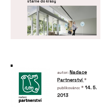
stárne do krásy
PRODUKTY
Funkční čisticí rohože Coral - Forbo
Flooring Systems
Nadace
autor:
Partnerství
*
*
14. 5.
publikováno:
2013