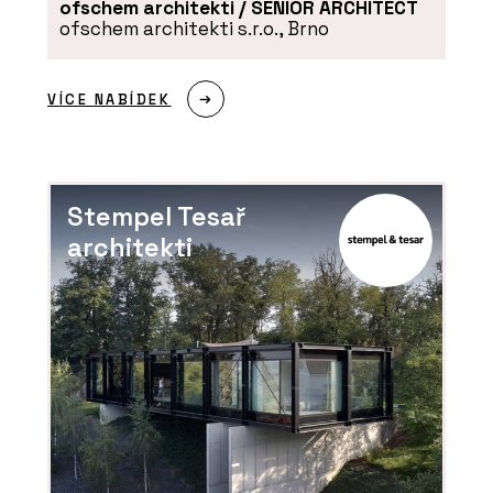
ofschem architekti / SENIOR ARCHITECT
ofschem architekti s.r.o., Brno
PRODUKTY
Linoleum na nábytek - Forbo Flooring
Systems
VÍCE NABÍDEK
Stempel Tesař
architekti
PRODUKTY
Akustický vinyl Sarlon a Modul’Up -
Forbo Flooring Systems