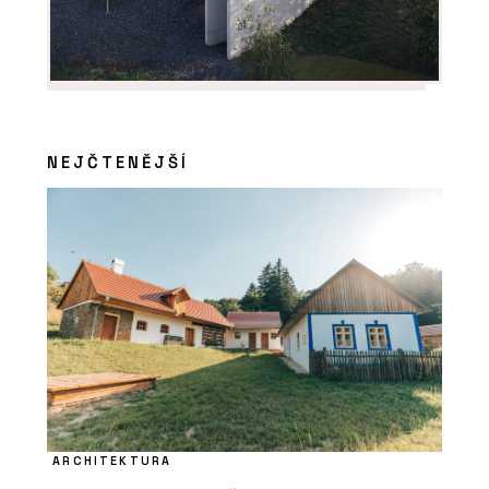
ČLÁNKY
NEJČTENĚJŠÍ
Kanceláře společnosti ŠKODA AUTO v
moderním a trendy designu
PRODUKTY
ARCHITEKTURA
Luxusní vinylové dílce Allura - Forbo
Flooring Systems