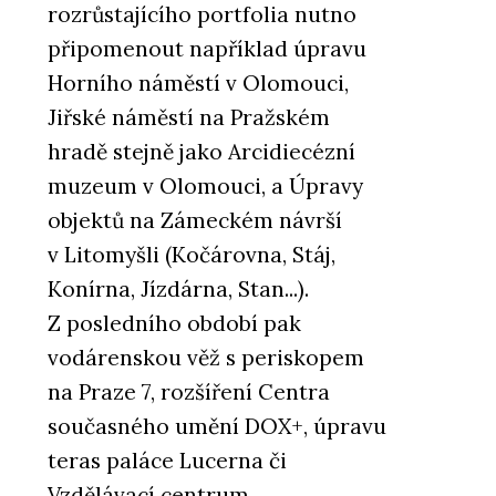
rozrůstajícího portfolia nutno
připomenout například úpravu
Horního náměstí v Olomouci,
Jiřské náměstí na Pražském
hradě stejně jako Arcidiecézní
muzeum v Olomouci, a Úpravy
objektů na Zámeckém návrší
v Litomyšli (Kočárovna, Stáj,
Konírna, Jízdárna, Stan...).
Z posledního období pak
vodárenskou věž s periskopem
na Praze 7, rozšíření Centra
současného umění DOX+, úpravu
teras paláce Lucerna či
Vzdělávací centrum