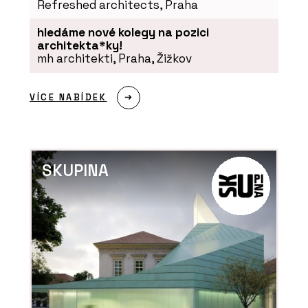
Refreshed architects, Praha
Concrete Grey -
TechniStone
hledáme nové kolegy na pozici
architekta*ky!
mh architekti, Praha, Žižkov
VÍCE NABÍDEK
PRODUKTY
Tvrzený kámen Noble
Quartzite - TechniStone
SKUPINA