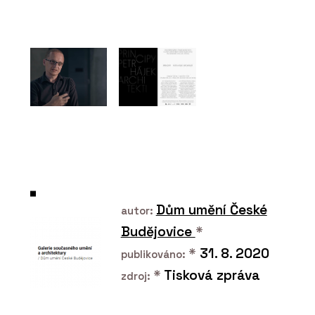
PRODUKTY
Tvrzený kámen Perlado
Bronze – TechniStone
PRODUKTY
Tvrzený kámen Nuova
Crema – TechniStone
Dům umění České
autor:
Budějovice
*
*
31. 8. 2020
publikováno:
*
Tisková zpráva
zdroj:
PRODUKTY