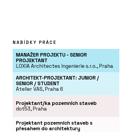
Tvrzený kámen Calacatta
Olympos - TechniStone
NABÍDKY PRÁCE
MANAŽER PROJEKTU - SENIOR
PRODUKTY
PROJEKTANT
LOXIA Architectes Ingenierie s.r.o., Praha
Tvrzený Kámen Morning
Daisy - TechniStone
ARCHITEKT-PROJEKTANT: JUNIOR /
SENIOR / STUDENT
Atelier VAS, Praha 6
Projektant/ka pozemních staveb
dot53, Praha
PRODUKTY
Projektant pozemních staveb s
přesahem do architektury
Tvrzený Kámen Noble