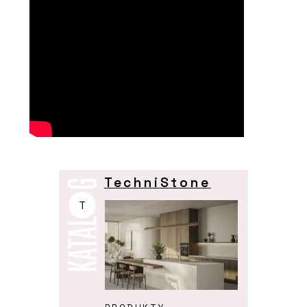
TechniStone
T