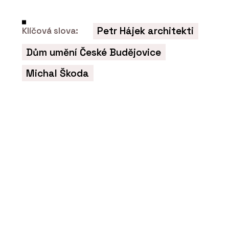
Tvrzený kámen Noble
Arctic Night –
TechniStone
Petr Hájek architekti
Klíčová slova:
Dům umění České Budějovice
Michal Škoda
O FIRMĚ
TechniStone
PRODUKTY