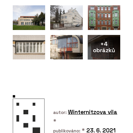
+4
O FIRMĚ
obrázků
CHYTRÉ FASÁDY
PRODUKTY
Winternitzova vila
autor:
Fasádní desky z
vysokotlakého laminátu
*
MEG - CHYTRÉ FASÁDY
*
23. 6. 2021
publikováno: